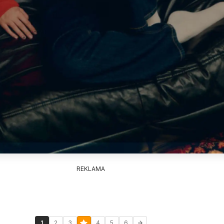
REKLAMA
1
2
3
4
5
6