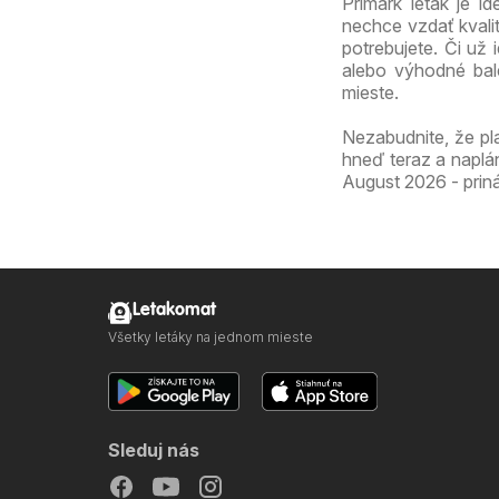
Primark leták je 
nechce vzdať kvali
potrebujete. Či už
alebo výhodné bal
mieste.
Nezabudnite, že pl
hneď teraz a naplán
August 2026 - priná
Letakomat
Všetky letáky na jednom mieste
Sleduj nás