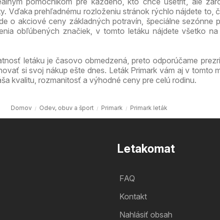
ideálnym pomocníkom pre každého, kto chce ušetriť, ale zá
ty. Vďaka prehľadnému rozloženiu stránok rýchlo nájdete to, 
 ide o akciové ceny základných potravín, špeciálne sezónne 
enia obľúbených značiek, v tomto letáku nájdete všetko n
atnosť letáku je časovo obmedzená, preto odporúčame prezri
ovať si svoj nákup ešte dnes. Leták Primark vám aj v tomto m
ša kvalitu, rozmanitosť a výhodné ceny pre celú rodinu.
Domov
Odev, obuv a šport
Primark
Primark leták
Letakomat
FAQ
Kontakt
Nahlásiť obsah