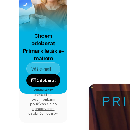
Chcem
odoberať
Primark leták e-
mailom
Odoberať
Prihlásením
súhlasíte s
podmienkami
používania
a so
spracovaním
osobných údajov
.