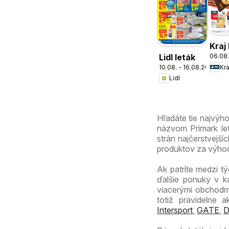
Kraj
Lidl leták
06.08.
Kra
10.08. - 16.08.2026
Lidl
Hľadáte tie najvýh
názvom Primark let
strán najčerstvejší
produktov za výhod
Ak patríte medzi tý
ďalšie ponuky v k
viacerými obchodmi
totiž pravidelne
Intersport
,
GATE
,
D