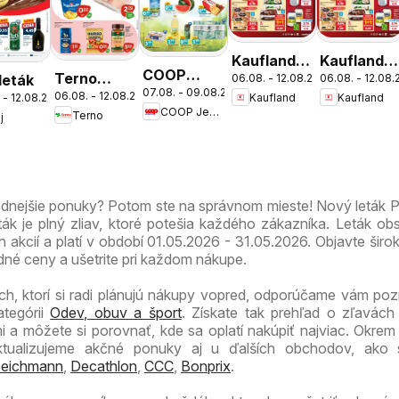
Kaufland
Kaufland
COOP
Terno
 leták
06.08. - 12.08.2026
06.08. - 12.08
Bratislava-
Bratislava-
07.08. - 09.08.2026
Jednota
06.08. - 12.08.2026
Kaufland
Kaufland
 - 12.08.2026
leták
Nové
Petržalka
COOP Jednota
Terno
cez víkend
j
Mesto
leták
ešte
leták
výhodnejšie
odnejšie ponuky? Potom ste na správnom mieste! Nový leták P
ák je plný zliav, ktoré potešia každého zákazníka. Leták ob
ch akcií a platí v období 01.05.2026 - 31.05.2026. Objavte širo
né ceny a ušetrite pri každom nákupe.
ch, ktorí si radi plánujú nákupy vopred, odporúčame vám pozri
ategórii
Odev, obuv a šport
. Získate tak prehľad o zľavách
 a môžete si porovnať, kde sa oplatí nakúpiť najviac. Okrem
 aktualizujeme akčné ponuky aj u ďalších obchodov, ako
eichmann
,
Decathlon
,
CCC
,
Bonprix
.