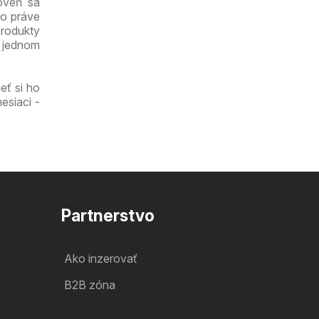
roveň sa
čo práve
produkty
a jednom
eť si ho
esiaci -
Partnerstvo
Ako inzerovať
B2B zóna