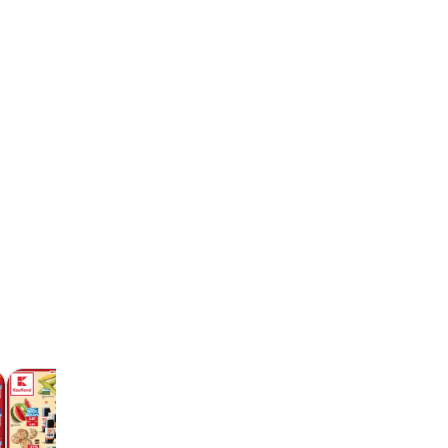
Kaufland
06.08. - 12.08.2026
Bratislava-