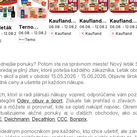
Kaufland
Kaufland
Kaufland
Terno
 leták
06.08. - 12.08.2026
06.08. - 12.08.2026
06.08. - 12.08
Bratislava-
Bratislava-
Bratislava-
06.08. - 12.08.2026
Kaufland
Kaufland
Kaufland
 - 12.08.2026
leták
Patrónka
Nové
Petržalka
Terno
j
leták
Mesto
leták
leták
odnejšie ponuky? Potom ste na správnom mieste! Nový leták 
daj je plný zliav, ktoré potešia každého zákazníka. Leták ob
ch akcií a platí v období 15.05.2026 - 15.06.2026. Objavte širo
né ceny a ušetrite pri každom nákupe.
ch, ktorí si radi plánujú nákupy vopred, odporúčame vám pozri
ategórii
Odev, obuv a šport
. Získate tak prehľad o zľavách
 a môžete si porovnať, kde sa oplatí nakúpiť najviac. Okre
aktualizujeme akčné ponuky aj u ďalších obchodov, ako 
E
,
Deichmann
,
Decathlon
,
CCC
,
Bonprix
.
 ideálnym pomocníkom pre každého, kto chce ušetriť, ale zá