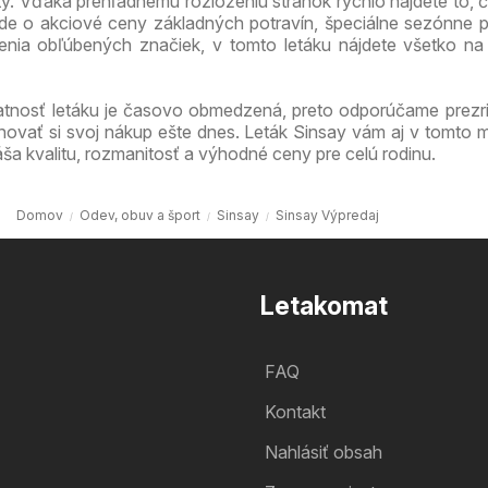
ty. Vďaka prehľadnému rozloženiu stránok rýchlo nájdete to, 
 ide o akciové ceny základných potravín, špeciálne sezónne 
enia obľúbených značiek, v tomto letáku nájdete všetko n
atnosť letáku je časovo obmedzená, preto odporúčame prezri
novať si svoj nákup ešte dnes. Leták Sinsay vám aj v tomto m
ša kvalitu, rozmanitosť a výhodné ceny pre celú rodinu.
Domov
Odev, obuv a šport
Sinsay
Sinsay Výpredaj
Letakomat
FAQ
Kontakt
Nahlásiť obsah