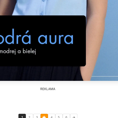
REKLAMA
1
2
3
4
5
6