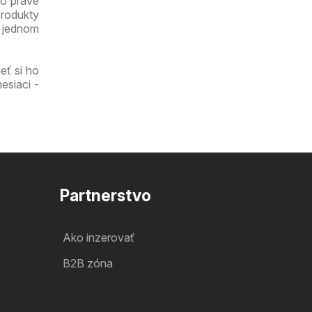
čo práve
produkty
a jednom
eť si ho
esiaci -
Partnerstvo
Ako inzerovať
B2B zóna