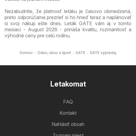
Nezabudnite, že platnosť letáku je časovo obmedzená,
preto odporúčame prezrieť si ho hneď teraz a naplánovať
si svoj nákup ešte dnes. Leták GATE vám aj v tomto
mesiaci - August 2026 - prináša kvalitu, rozmanitosť a
výhodné ceny pre celú rodinu.
Domov
Odev, obuv a šport
GATE
GATE výpredaj
Letakomat
FAQ
Kontakt
Nahlásiť obsah
Zoznam miest