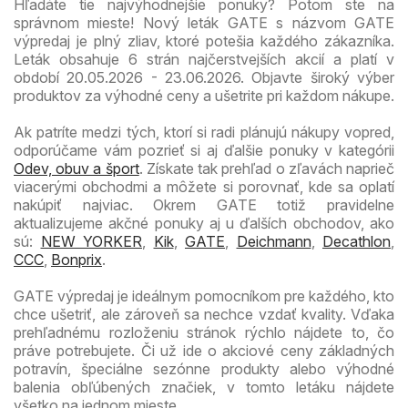
Hľadáte tie najvýhodnejšie ponuky? Potom ste na
správnom mieste! Nový leták GATE s názvom GATE
výpredaj je plný zliav, ktoré potešia každého zákazníka.
Leták obsahuje 6 strán najčerstvejších akcií a platí v
období 20.05.2026 - 23.06.2026. Objavte široký výber
produktov za výhodné ceny a ušetrite pri každom nákupe.
Ak patríte medzi tých, ktorí si radi plánujú nákupy vopred,
odporúčame vám pozrieť si aj ďalšie ponuky v kategórii
Odev, obuv a šport
. Získate tak prehľad o zľavách naprieč
viacerými obchodmi a môžete si porovnať, kde sa oplatí
nakúpiť najviac. Okrem GATE totiž pravidelne
aktualizujeme akčné ponuky aj u ďalších obchodov, ako
sú:
NEW YORKER
,
Kik
,
GATE
,
Deichmann
,
Decathlon
,
CCC
,
Bonprix
.
GATE výpredaj je ideálnym pomocníkom pre každého, kto
chce ušetriť, ale zároveň sa nechce vzdať kvality. Vďaka
prehľadnému rozloženiu stránok rýchlo nájdete to, čo
práve potrebujete. Či už ide o akciové ceny základných
potravín, špeciálne sezónne produkty alebo výhodné
balenia obľúbených značiek, v tomto letáku nájdete
všetko na jednom mieste.