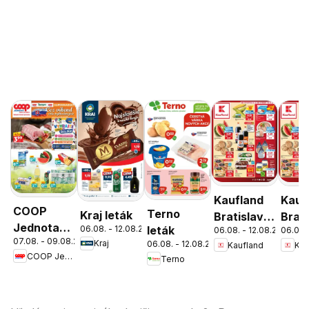
Kaufland
Kauf
COOP
Terno
Kraj leták
Bratislava-
Brati
Jednota
06.08. - 12.08.2026
leták
06.08. - 12.08.2026
06.08.
Patrónka
Nov
07.08. - 09.08.2026
cez víkend
Kraj
06.08. - 12.08.2026
Kaufland
Kau
leták
Mest
COOP Jednota
Terno
ešte
leták
výhodnejšie