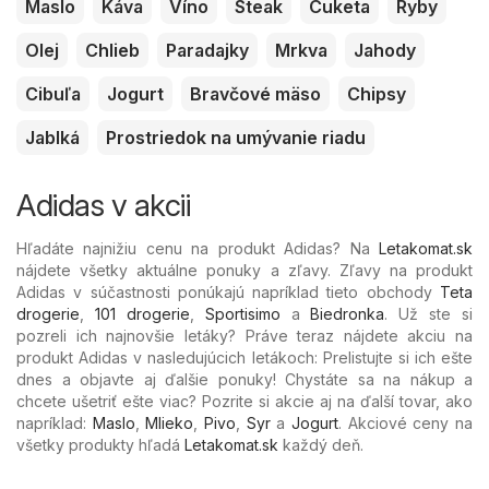
Maslo
Káva
Víno
Steak
Cuketa
Ryby
Olej
Chlieb
Paradajky
Mrkva
Jahody
Cibuľa
Jogurt
Bravčové mäso
Chipsy
Jablká
Prostriedok na umývanie riadu
Adidas v akcii
Hľadáte najnižiu cenu na produkt Adidas? Na
Letakomat.sk
nájdete všetky aktuálne ponuky a zľavy. Zľavy na produkt
Adidas v súčastnosti ponúkajú napríklad tieto obchody
Teta
drogerie
,
101 drogerie
,
Sportisimo
a
Biedronka
. Už ste si
pozreli ich najnovšie letáky? Práve teraz nájdete akciu na
produkt Adidas v nasledujúcich letákoch: Prelistujte si ich ešte
dnes a objavte aj ďalšie ponuky! Chystáte sa na nákup a
chcete ušetriť ešte viac? Pozrite si akcie aj na ďalší tovar, ako
napríklad:
Maslo
,
Mlieko
,
Pivo
,
Syr
a
Jogurt
. Akciové ceny na
všetky produkty hľadá
Letakomat.sk
každý deň.