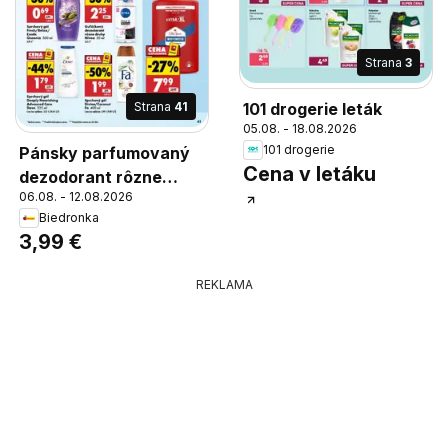
Strana
3
Strana
41
101 drogerie leták
05.08. - 18.08.2026
101 drogerie
Pánsky parfumovaný
Cena v letáku
dezodorant rôzne
06.08. - 12.08.2026
druhy Adidas 75 ml,
Biedronka
Pánsky parfumovaný
3,99 €
dezodorant rôzne
druhy Adidas 75 ml
REKLAMA