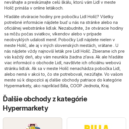
neváhajte a preskúmajte celú škálu, ktorú vám Lidl v meste
Holíč prináša v online letákoch.
Hľadáte otváracie hodiny pre pobočku Lidl Holíč? Všetky
potrebné informácie nájdete buď u nás na stránke alebo na
oficiálnej webstránke
lidl.sk
. Nezabudnite, že otváracie hodiny
sa môžu počas sviatkov, víkendov alebo v prípade
neobvyklých udalostí meniť. Pobočky Lidl nájdete nielen v
meste Holíč, ale aj v iných slovenských mestách, vrátane . U
nás nájdete vždy najnovší leták pre Lidl Holíč. Zbierame ich pre
vás každý deň, aby vám neunikla žiadna zľava. Ak ale hľadáte
viac informácií o obchode Lidl, navštívte ich oficiálnu webovú
stránku
lidl.sk
. Ak sa v meste Holíč nenachádza pobočka Lidl,
alebo nemá v akcii to, čo ste potrebovali, nezúfajte. Vo vašom
meste sú k dispozícii aj ďalšie obchody patriace do kategórie
Hypermarkety
, ako napríklad
Billa
,
COOP Jednota
,
Kraj
.
Ďalšie obchody z kategórie
Hypermarkety