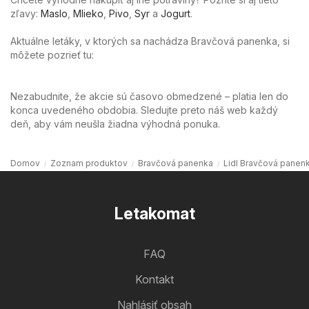
zľavy:
Maslo
,
Mlieko
,
Pivo
,
Syr
a
Jogurt
.
Aktuálne letáky, v ktorých sa nachádza Bravčová panenka, si
môžete pozrieť tu:
Nezabudnite, že akcie sú časovo obmedzené – platia len do
konca uvedeného obdobia. Sledujte preto náš web každý
deň, aby vám neušla žiadna výhodná ponuka.
Domov
Zoznam produktov
Bravčová panenka
Lidl Bravčová panen
Letakomat
FAQ
Kontakt
Nahlásiť obsah