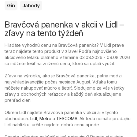
Gin
Jahody
Bravčová panenka v akcii v Lidl –
zľavy na tento týždeň
Hľadáte výhodnú cenu na Bravčová panenka? V Lidl práve
teraz nájdete tento produkt v zľave! Podľa najnovšieho
akciového letáku platného v termíne 03.08.2026 - 09.08.2026
sa môžete tešiť na zníženú cenu, ktorú sa oplatí využiť.
Zľavy na výrobky, ako je Bravčová panenka, patria medzi
najvyhľadávanejšie počas mesiaca August. Vďaka tomu
môžete nakupovať múdro a šetriť. Sledujeme za vás všetky
zľavy z obchodných reťazcov a každý deň aktualizujeme
prehľad cien.
Okrem Lidl nájdete Bravčová panenka v akcii aj v týchto
obchodoch:
Lidl
,
Metro
a
TESCOMA
. Ak teda nemáte predajňu
Lidl nablízku, určite nájdete dobrú cenu aj inde.
Chcete výhodne nakúpiť aj iné potraviny? Pozrite si aj tieto