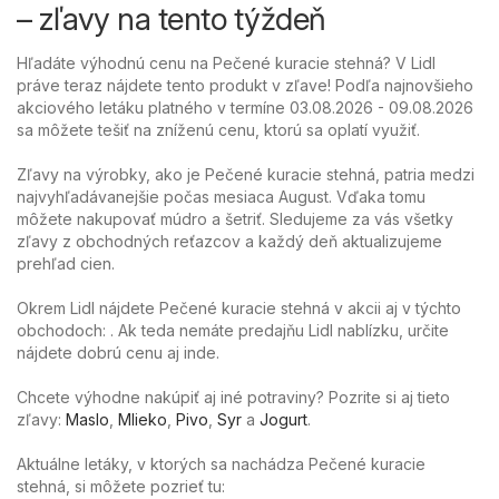
– zľavy na tento týždeň
Hľadáte výhodnú cenu na Pečené kuracie stehná? V Lidl
práve teraz nájdete tento produkt v zľave! Podľa najnovšieho
akciového letáku platného v termíne 03.08.2026 - 09.08.2026
sa môžete tešiť na zníženú cenu, ktorú sa oplatí využiť.
Zľavy na výrobky, ako je Pečené kuracie stehná, patria medzi
najvyhľadávanejšie počas mesiaca August. Vďaka tomu
môžete nakupovať múdro a šetriť. Sledujeme za vás všetky
zľavy z obchodných reťazcov a každý deň aktualizujeme
prehľad cien.
Okrem Lidl nájdete Pečené kuracie stehná v akcii aj v týchto
obchodoch: . Ak teda nemáte predajňu Lidl nablízku, určite
nájdete dobrú cenu aj inde.
Chcete výhodne nakúpiť aj iné potraviny? Pozrite si aj tieto
zľavy:
Maslo
,
Mlieko
,
Pivo
,
Syr
a
Jogurt
.
Aktuálne letáky, v ktorých sa nachádza Pečené kuracie
stehná, si môžete pozrieť tu: