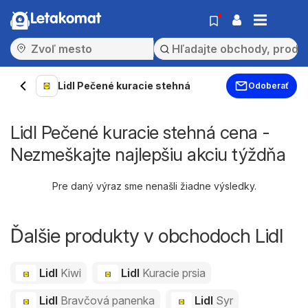
Letakomat
Lidl Pečené kuracie stehná
Odoberať
Lidl Pečené kuracie stehná cena -
Nezmeškajte najlepšiu akciu týždňa
Pre daný výraz sme nenašli žiadne výsledky.
Ďalšie produkty v obchodoch Lidl
Lidl
Kiwi
Lidl
Kuracie prsia
Lidl
Bravčová panenka
Lidl
Syr