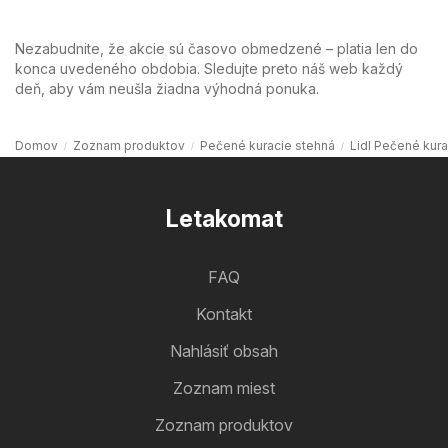
Nezabudnite, že akcie sú časovo obmedzené – platia len do
konca uvedeného obdobia. Sledujte preto náš web každý
deň, aby vám neušla žiadna výhodná ponuka.
Domov
Zoznam produktov
Pečené kuracie stehná
Lidl Pečené kura
Letakomat
FAQ
Kontakt
Nahlásiť obsah
Zoznam miest
Zoznam produktov