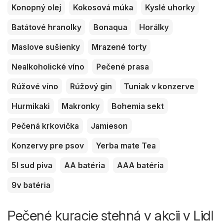
Konopný olej
Kokosová múka
Kyslé uhorky
Batátové hranolky
Bonaqua
Horálky
Maslove sušienky
Mrazené torty
Nealkoholické víno
Pečené prasa
Rúžové víno
Rúžový gin
Tuniak v konzerve
Hurmikaki
Makronky
Bohemia sekt
Pečená krkovička
Jamieson
Konzervy pre psov
Yerba mate Tea
5l sud piva
AA batéria
AAA batéria
9v batéria
Pečené kuracie stehná v akcii v Lidl