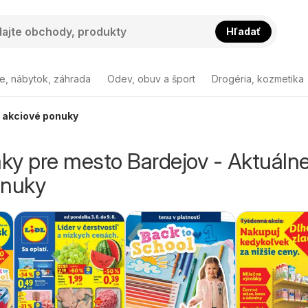
Hľadať
e, nábytok, záhrada
Odev, obuv a šport
Drogéria, kozmetika
e akciové ponuky
áky pre mesto Bardejov - Aktuáln
onuky