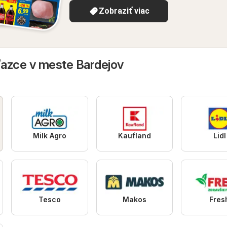
Zobraziť viac
azce v meste Bardejov
Milk Agro
Kaufland
Lidl
Tesco
Makos
Fres