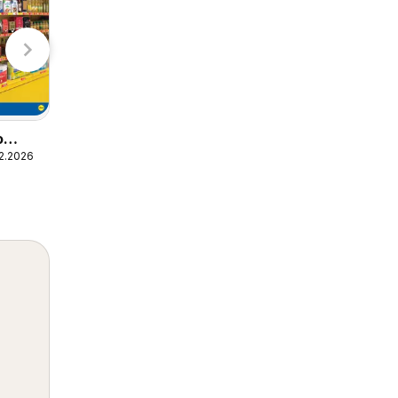
o
Lidl zmrzlináreň
12.2026
05.05.2026 - 31.10.2026
Lidl