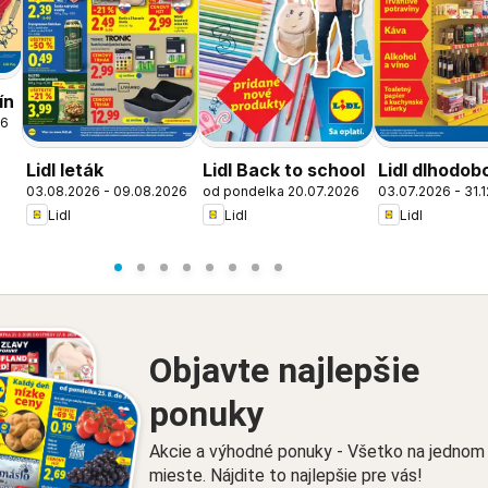
ín
26
Lidl leták
Lidl Back to school
Lidl dlhodob
03.08.2026 - 09.08.2026
od pondelka 20.07.2026
03.07.2026 - 31.
zlacnené
Lidl
Lidl
Lidl
Objavte najlepšie
ponuky
Akcie a výhodné ponuky - Všetko na jednom
mieste. Nájdite to najlepšie pre vás!