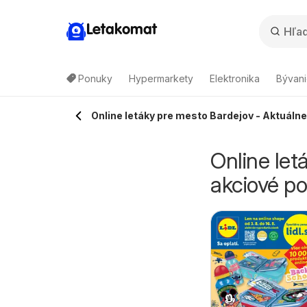
Letakomat
Ponuky
Hypermarkety
Elektronika
Bývani
Online letáky pre mesto Bardejov - Aktuáln
Online let
akciové p
aufland Svidník
Kaufland Sabinov
6.08.2026 - 12.08.2026
06.08.2026 - 12.08.2026
eták
leták
Kaufland
Kaufland