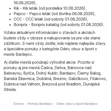
16.08.2026)
,
Kik - Kik leták (od pondelka 10.08.2026)
,
Pepco - Pepco leták (od štvrtka 06.08.2026)
,
CCC - CCC leták (od soboty 01.08.2026)
,
Bonprix - Bonprix katalóg (od soboty 01.08.2026)
.
Vďaka aktuálnym informáciám o zľavách a akciách
budete vždy v obraze a nakupovanie sa pre vás stane
zážitkom. S nami vždy zistíte, kde nájdete najlepšie zľavy
a špeciálne ponuky z kategórie Odev, obuv a šport v
meste Bardejov.
Aj ďalšie mestá ponúkajú výhodné akcie. Pozrite si
ponuky aj pre mestá
Čadca
,
Detva
,
Bánovce nad
Bebravou
,
Bytča
,
Dolný Kubín
,
Bardejov
,
Čierny Balog
,
Banská Štiavnica
,
Dobšiná
,
Brezno
,
Gabčíkovo
,
Fiľakovo
,
Dubnica nad Váhom
,
Brezová pod Bradlom
,
Dunajská
Streda
.
Domov
Ponuky Bardejov
Odev, obuv a šport Bardejov