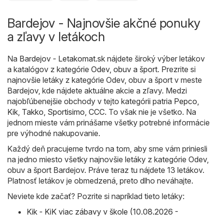
Bardejov - Najnovšie akčné ponuky
a zľavy v letákoch
Na
Bardejov - Letakomat.sk
nájdete široký výber letákov
a katalógov z kategórie
Odev, obuv a šport
. Prezrite si
najnovšie letáky z kategórie Odev, obuv a šport v meste
Bardejov, kde nájdete aktuálne akcie a zľavy. Medzi
najobľúbenejšie obchody v tejto kategórii patria
Pepco
,
Kik
,
Takko
,
Sportisimo
,
CCC
. To však nie je všetko. Na
jednom mieste vám prinášame všetky potrebné informácie
pre výhodné nakupovanie.
Každý deň pracujeme tvrdo na tom, aby sme vám priniesli
na jedno miesto všetky najnovšie letáky z kategórie Odev,
obuv a šport Bardejov. Práve teraz tu nájdete 13 letákov.
Platnosť letákov je obmedzená, preto dlho neváhajte.
Neviete kde začať? Pozrite si napríklad tieto letáky:
Kik - KiK viac zábavy v škole (10.08.2026 -