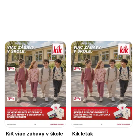
KiK viac zábavy v škole
Kik leták