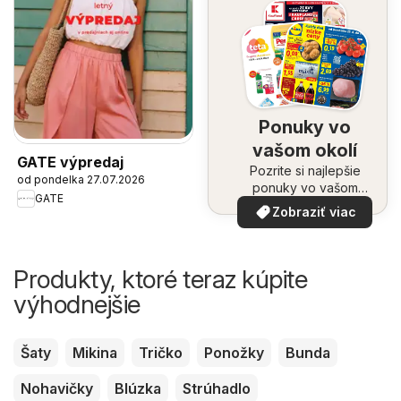
Ponuky vo
vašom okolí
GATE výpredaj
Pozrite si najlepšie
od pondelka 27.07.2026
ponuky vo vašom
GATE
okolí
Zobraziť viac
Produkty, ktoré teraz kúpite
výhodnejšie
Šaty
Mikina
Tričko
Ponožky
Bunda
Nohavičky
Blúzka
Strúhadlo