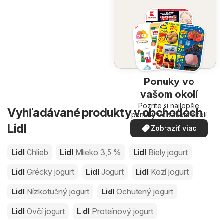
Ponuky vo
vašom okolí
Pozrite si najlepšie
Vyhľadávané produkty v obchodoch
ponuky vo vašom okolí
Lidl
Zobraziť viac
Lidl
Chlieb
Lidl
Mlieko 3,5 %
Lidl
Biely jogurt
Lidl
Grécky jogurt
Lidl
Jogurt
Lidl
Kozí jogurt
Lidl
Nízkotučný jogurt
Lidl
Ochutený jogurt
Lidl
Ovčí jogurt
Lidl
Proteínový jogurt