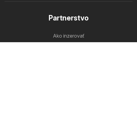
Partnerstvo
Ako inzerovať
B2B zóna
Letakomat
Všetky letáky na jednom mieste
Sleduj nás
Ďalšie krajiny:
Česko
Magyarország
Polska