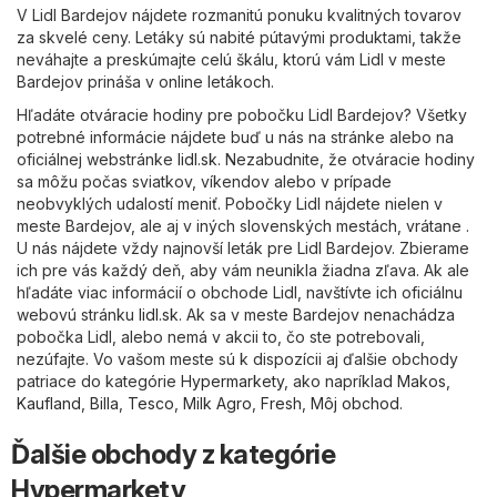
V Lidl Bardejov nájdete rozmanitú ponuku kvalitných tovarov
za skvelé ceny. Letáky sú nabité pútavými produktami, takže
neváhajte a preskúmajte celú škálu, ktorú vám Lidl v meste
Bardejov prináša v online letákoch.
Hľadáte otváracie hodiny pre pobočku Lidl Bardejov? Všetky
potrebné informácie nájdete buď u nás na stránke alebo na
oficiálnej webstránke
lidl.sk
. Nezabudnite, že otváracie hodiny
sa môžu počas sviatkov, víkendov alebo v prípade
neobvyklých udalostí meniť. Pobočky Lidl nájdete nielen v
meste Bardejov, ale aj v iných slovenských mestách, vrátane .
U nás nájdete vždy najnovší leták pre Lidl Bardejov. Zbierame
ich pre vás každý deň, aby vám neunikla žiadna zľava. Ak ale
hľadáte viac informácií o obchode Lidl, navštívte ich oficiálnu
webovú stránku
lidl.sk
. Ak sa v meste Bardejov nenachádza
pobočka Lidl, alebo nemá v akcii to, čo ste potrebovali,
nezúfajte. Vo vašom meste sú k dispozícii aj ďalšie obchody
patriace do kategórie
Hypermarkety
, ako napríklad
Makos
,
Kaufland
,
Billa
,
Tesco
,
Milk Agro
,
Fresh
,
Môj obchod
.
Ďalšie obchody z kategórie
Hypermarkety