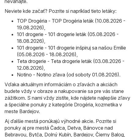
neváhajte.
Neviete kde začať? Pozrite si napríklad tieto letáky:
TOP Drogéria - TOP Drogéria leták (10.08.2026 -
19.08.2026)
,
101 drogerie - 101 drogerie leták (05.08.2026 -
18.08.2026)
,
101 drogerie - 101 drogerie inšpiruj sa našou Emilie
(05.08.2026 - 18.08.2026)
,
Teta drogerie - Teta drogerie leták (03.08.2026 -
12.08.2026)
,
Notino - Notino zľava (od soboty 01.08.2026)
.
Vďaka aktuálnym informáciám o zľavách a akciách
budete vždy v obraze a nakupovanie sa pre vás stane
zážitkom. S nami vždy zistíte, kde nájdete najlepšie zľavy
a špeciálne ponuky z kategórie Drogéria, kozmetika v
meste Bardejov.
Aj ďalšie mestá ponúkajú výhodné akcie. Pozrite si
ponuky aj pre mestá
Čadca
,
Detva
,
Bánovce nad
Bebravou
,
Bytča
,
Dolný Kubín
,
Bardejov
,
Čierny Balog
,