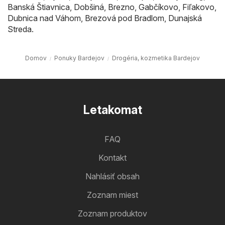
Banská Štiavnica
,
Dobšiná
,
Brezno
,
Gabčíkovo
,
Fiľakovo
,
Dubnica nad Váhom
,
Brezová pod Bradlom
,
Dunajská
Streda
.
Domov
Ponuky Bardejov
Drogéria, kozmetika Bardejov
Letakomat
FAQ
Kontakt
Nahlásiť obsah
Zoznam miest
Zoznam produktov