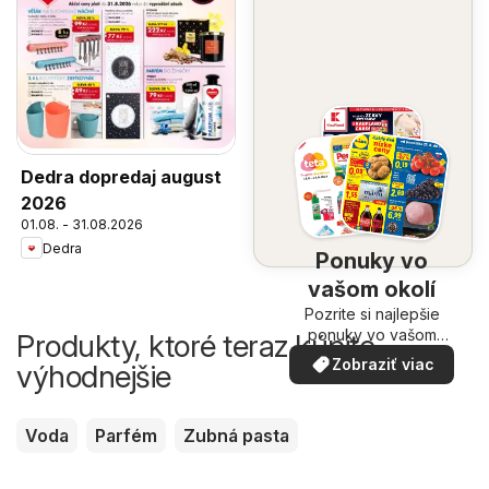
Dedra dopredaj august
2026
01.08. - 31.08.2026
Dedra
Ponuky vo
vašom okolí
Pozrite si najlepšie
ponuky vo vašom
Produkty, ktoré teraz kúpite
okolí
Zobraziť viac
výhodnejšie
Voda
Parfém
Zubná pasta