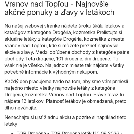
Vranov nad Topľou - Najnovšie
akčné ponuky a zľavy v letákoch
Na našej webovej stránke nájdete širokú škálu letákov a
katalógov z kategórie
Drogéria, kozmetika
Prelistujte si
aktuálne letáky z kategórie Drogéria, kozmetika z mesta
Vranov nad Topľou, kde si môžete prezrieť najnovšie
akcie a zľavy. Medzi obľúbené obchody z kategórie patria
obchody
Teta drogerie
,
101 drogerie
,
dm drogerie
. To
však nie je všetko. Na jednom mieste tak nájdete všetky
potrebné informácie k výhodným nákupom.
Každý deň pracujeme tvrdo na tom, aby sme vám priniesli
na jedno miesto všetky najnovšie letáky z kategórie
Drogéria, kozmetika Vranov nad Topľou. Práve teraz tu
nájdete 13 letákov. Platnosť letákov je obmedzená, preto
dlho neváhajte.
Nenechajte si ujsť žiadnu akciu a pozrite si napríklad tieto
letáky:
TOP Drogéria - TOP Drogéria leták (10.08.2026 -