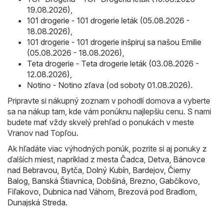
19.08.2026)
,
101 drogerie - 101 drogerie leták (05.08.2026 -
18.08.2026)
,
101 drogerie - 101 drogerie inšpiruj sa našou Emilie
(05.08.2026 - 18.08.2026)
,
Teta drogerie - Teta drogerie leták (03.08.2026 -
12.08.2026)
,
Notino - Notino zľava (od soboty 01.08.2026)
.
Pripravte si nákupný zoznam v pohodlí domova a vyberte
sa na nákup tam, kde vám ponúknu najlepšiu cenu. S nami
budete mať vždy skvelý prehľad o ponukách v meste
Vranov nad Topľou.
Ak hľadáte viac výhodných ponúk, pozrite si aj ponuky z
ďalších miest, napríklad z mesta
Čadca
,
Detva
,
Bánovce
nad Bebravou
,
Bytča
,
Dolný Kubín
,
Bardejov
,
Čierny
Balog
,
Banská Štiavnica
,
Dobšiná
,
Brezno
,
Gabčíkovo
,
Fiľakovo
,
Dubnica nad Váhom
,
Brezová pod Bradlom
,
Dunajská Streda
.