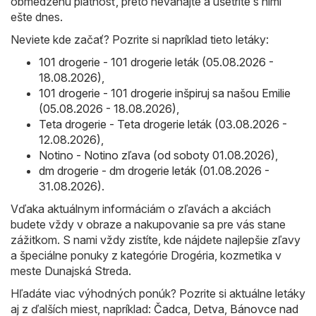
obmedzenú platnosť, preto neváhajte a ušetrite s nimi
ešte dnes.
Neviete kde začať? Pozrite si napríklad tieto letáky:
101 drogerie - 101 drogerie leták (05.08.2026 -
18.08.2026)
,
101 drogerie - 101 drogerie inšpiruj sa našou Emilie
(05.08.2026 - 18.08.2026)
,
Teta drogerie - Teta drogerie leták (03.08.2026 -
12.08.2026)
,
Notino - Notino zľava (od soboty 01.08.2026)
,
dm drogerie - dm drogerie leták (01.08.2026 -
31.08.2026)
.
Vďaka aktuálnym informáciám o zľavách a akciách
budete vždy v obraze a nakupovanie sa pre vás stane
zážitkom. S nami vždy zistíte, kde nájdete najlepšie zľavy
a špeciálne ponuky z kategórie Drogéria, kozmetika v
meste Dunajská Streda.
Hľadáte viac výhodných ponúk? Pozrite si aktuálne letáky
aj z ďalších miest, napríklad:
Čadca
,
Detva
,
Bánovce nad