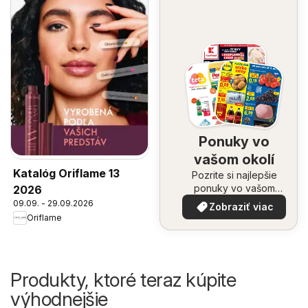
Ponuky vo
vašom okolí
Katalóg Oriflame 13
Pozrite si najlepšie
ponuky vo vašom
2026
okolí
09.09. - 29.09.2026
Zobraziť viac
Oriflame
Produkty, ktoré teraz kúpite
výhodnejšie