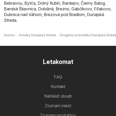
Bebravou
,
Bytča
,
Dolný Kubín
,
Bardejov
,
Čierny Balog
,
Banská Štiavnica
,
Dobšiná
,
Brezno
,
Gabčíkovo
,
Fiľakovo
,
Dubnica nad Váhom
,
Brezová pod Bradlom
,
Dunajská
Streda
.
Domov
Ponuky Dunajská Streda
Drogéria, kozmetika Dunajská Stred
Letakomat
FAQ
Kontakt
Nahlásiť obsah
Zoznam miest
Zoznam produktov