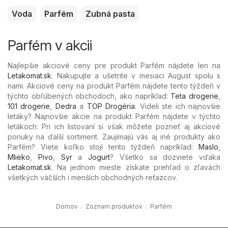
Voda
Parfém
Zubná pasta
Parfém v akcii
Najlepšie akciové ceny pre produkt Parfém nájdete len na
Letakomat.sk
. Nakupujte a ušetrite v mesiaci August spolu s
nami. Akciové ceny na produkt Parfém nájdete tento týždeň v
týchto obľúbených
obchodoch, ako napríklad:
Teta drogerie
,
101 drogerie
,
Dedra
a
TOP Drogéria
. Videli ste ich najnovšie
letáky? Najnovšie akcie na produkt Parfém nájdete v týchto
letákoch: Pri ich listovaní si však môžete pozrieť aj akciové
ponuky na ďalší sortiment. Zaujímajú vás aj iné produkty ako
Parfém? Viete koľko stojí tento týždeň napríklad:
Maslo
,
Mlieko
,
Pivo
,
Syr
a
Jogurt
? Všetko sa dozviete vďaka
Letakomat.sk
. Na jednom mieste získate prehľad o zľavách
všetkých väčších i menších obchodných reťazcov.
Domov
Zoznam produktov
Parfém