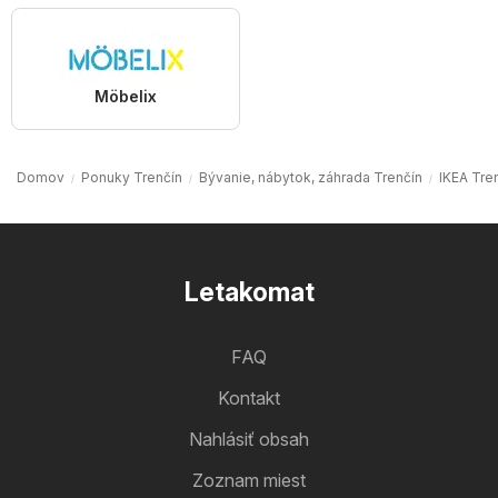
Möbelix
Domov
Ponuky Trenčín
Bývanie, nábytok, záhrada Trenčín
IKEA Tre
Letakomat
FAQ
Kontakt
Nahlásiť obsah
Zoznam miest