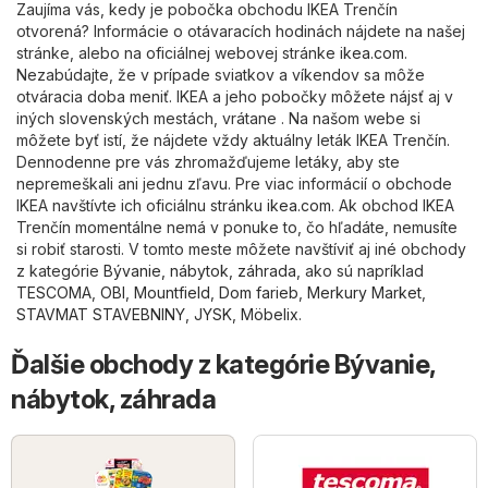
Zaujíma vás, kedy je pobočka obchodu IKEA Trenčín
otvorená? Informácie o otávaracích hodinách nájdete na našej
stránke, alebo na oficiálnej webovej stránke
ikea.com
.
Nezabúdajte, že v prípade sviatkov a víkendov sa môže
otváracia doba meniť. IKEA a jeho pobočky môžete nájsť aj v
iných slovenských mestách, vrátane . Na našom webe si
môžete byť istí, že nájdete vždy aktuálny leták IKEA Trenčín.
Dennodenne pre vás zhromažďujeme letáky, aby ste
nepremeškali ani jednu zľavu. Pre viac informácií o obchode
IKEA navštívte ich oficiálnu stránku
ikea.com
. Ak obchod IKEA
Trenčín momentálne nemá v ponuke to, čo hľadáte, nemusíte
si robiť starosti. V tomto meste môžete navštíviť aj iné obchody
z kategórie
Bývanie, nábytok, záhrada
, ako sú napríklad
TESCOMA
,
OBI
,
Mountfield
,
Dom farieb
,
Merkury Market
,
STAVMAT STAVEBNINY
,
JYSK
,
Möbelix
.
Ďalšie obchody z kategórie Bývanie,
nábytok, záhrada