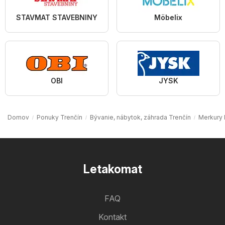
STAVMAT STAVEBNINY
Möbelix
OBI
JYSK
Domov
Ponuky Trenčín
Bývanie, nábytok, záhrada Trenčín
Merkury 
Letakomat
FAQ
Kontakt