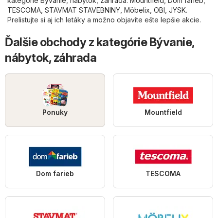
kategórie
Bývanie, nábytok, záhrada
:
Mountfield
,
Dom farieb
,
TESCOMA
,
STAVMAT STAVEBNINY
,
Möbelix
,
OBI
,
JYSK
.
Prelistujte si aj ich letáky a možno objavíte ešte lepšie akcie.
Ďalšie obchody z kategórie Bývanie,
nábytok, záhrada
Ponuky
Mountfield
Dom farieb
TESCOMA