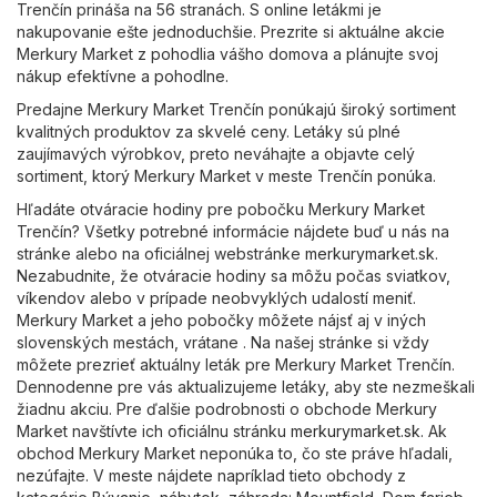
Trenčín prináša na 56 stranách. S online letákmi je
nakupovanie ešte jednoduchšie. Prezrite si aktuálne akcie
Merkury Market z pohodlia vášho domova a plánujte svoj
nákup efektívne a pohodlne.
Predajne Merkury Market Trenčín ponúkajú široký sortiment
kvalitných produktov za skvelé ceny. Letáky sú plné
zaujímavých výrobkov, preto neváhajte a objavte celý
sortiment, ktorý Merkury Market v meste Trenčín ponúka.
Hľadáte otváracie hodiny pre pobočku Merkury Market
Trenčín? Všetky potrebné informácie nájdete buď u nás na
stránke alebo na oficiálnej webstránke
merkurymarket.sk
.
Nezabudnite, že otváracie hodiny sa môžu počas sviatkov,
víkendov alebo v prípade neobvyklých udalostí meniť.
Merkury Market a jeho pobočky môžete nájsť aj v iných
slovenských mestách, vrátane . Na našej stránke si vždy
môžete prezrieť aktuálny leták pre Merkury Market Trenčín.
Dennodenne pre vás aktualizujeme letáky, aby ste nezmeškali
žiadnu akciu. Pre ďalšie podrobnosti o obchode Merkury
Market navštívte ich oficiálnu stránku
merkurymarket.sk
. Ak
obchod Merkury Market neponúka to, čo ste práve hľadali,
nezúfajte. V meste nájdete napríklad tieto obchody z