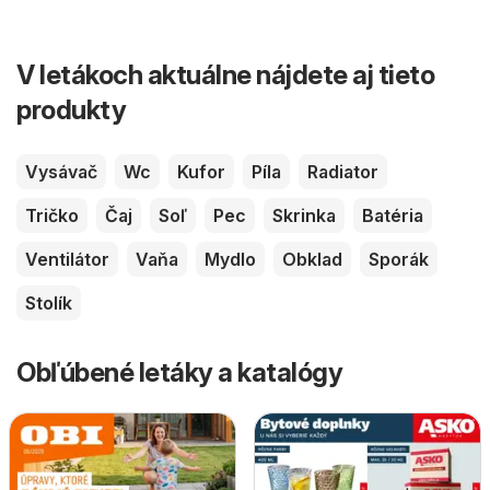
V letákoch aktuálne nájdete aj tieto
produkty
Vysávač
Wc
Kufor
Píla
Radiator
Tričko
Čaj
Soľ
Pec
Skrinka
Batéria
Ventilátor
Vaňa
Mydlo
Obklad
Sporák
Stolík
Obľúbené letáky a katalógy