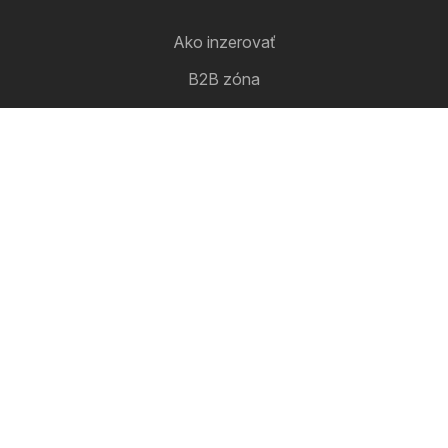
Ako inzerovať
B2B zóna
Letakomat
Všetky letáky na jednom mieste
Sleduj nás
Ďalšie krajiny:
Česko
Magyarország
Polska