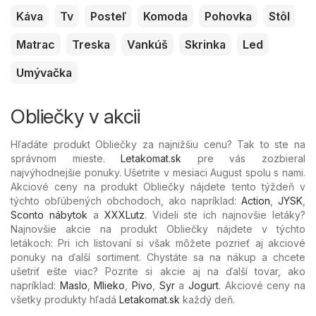
Káva
Tv
Posteľ
Komoda
Pohovka
Stôl
Matrac
Treska
Vankúš
Skrinka
Led
Umývačka
Obliečky v akcii
Hľadáte produkt Obliečky za najnižšiu cenu? Tak to ste na
správnom mieste.
Letakomat.sk
pre vás zozbieral
najvýhodnejšie ponuky. Ušetrite v mesiaci August spolu s nami.
Akciové ceny na produkt Obliečky nájdete tento týždeň v
týchto obľúbených
obchodoch, ako napríklad:
Action
,
JYSK
,
Sconto nábytok
a
XXXLutz
. Videli ste ich najnovšie letáky?
Najnovšie akcie na produkt Obliečky nájdete v týchto
letákoch: Pri ich listovaní si však môžete pozrieť aj akciové
ponuky na ďalší sortiment. Chystáte sa na nákup a chcete
ušetriť ešte viac? Pozrite si akcie aj na ďalší tovar, ako
napríklad:
Maslo
,
Mlieko
,
Pivo
,
Syr
a
Jogurt
. Akciové ceny na
všetky produkty hľadá
Letakomat.sk
každý deň.