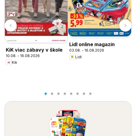
Lidl online magazín
KiK viac zábavy v škole
03.08. - 16.08.2026
10.08. - 16.08.2026
Lidl
Kik
L
0