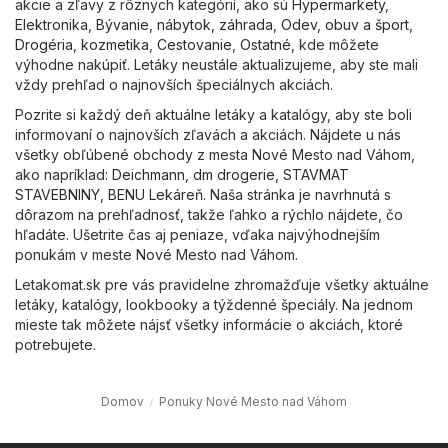
akcie a zľavy z rôznych kategórií, ako sú
Hypermarkety
,
Elektronika
,
Bývanie, nábytok, záhrada
,
Odev, obuv a šport
,
Drogéria, kozmetika
,
Cestovanie
,
Ostatné
, kde môžete
výhodne nakúpiť. Letáky neustále aktualizujeme, aby ste mali
vždy prehľad o najnovších špeciálnych akciách.
Pozrite si každý deň aktuálne letáky a katalógy, aby ste boli
informovaní o najnovších zľavách a akciách. Nájdete u nás
všetky obľúbené obchody z mesta Nové Mesto nad Váhom,
ako napríklad:
Deichmann
,
dm drogerie
,
STAVMAT
STAVEBNINY
,
BENU Lekáreň
. Naša stránka je navrhnutá s
dôrazom na prehľadnosť, takže ľahko a rýchlo nájdete, čo
hľadáte. Ušetrite čas aj peniaze, vďaka najvýhodnejším
ponukám v meste Nové Mesto nad Váhom.
Letakomat.sk pre vás pravidelne zhromažďuje všetky aktuálne
letáky, katalógy, lookbooky a týždenné špeciály. Na jednom
mieste tak môžete nájsť všetky informácie o akciách, ktoré
potrebujete.
Domov
Ponuky Nové Mesto nad Váhom