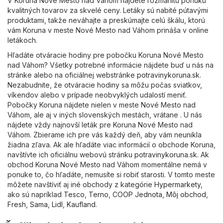
V Koruna Nové Mesto nad Váhom nájdete rozmanitú ponuku
kvalitných tovarov za skvelé ceny. Letáky sú nabité pútavými
produktami, takže neváhajte a preskúmajte celú škálu, ktorú
vám Koruna v meste Nové Mesto nad Váhom prináša v online
letákoch.
Hľadáte otváracie hodiny pre pobočku Koruna Nové Mesto
nad Váhom? Všetky potrebné informácie nájdete buď u nás na
stránke alebo na oficiálnej webstránke
potravinykoruna.sk
.
Nezabudnite, že otváracie hodiny sa môžu počas sviatkov,
víkendov alebo v prípade neobvyklých udalostí meniť.
Pobočky Koruna nájdete nielen v meste Nové Mesto nad
Váhom, ale aj v iných slovenských mestách, vrátane . U nás
nájdete vždy najnovší leták pre Koruna Nové Mesto nad
Váhom. Zbierame ich pre vás každý deň, aby vám neunikla
žiadna zľava. Ak ale hľadáte viac informácií o obchode Koruna,
navštívte ich oficiálnu webovú stránku
potravinykoruna.sk
. Ak
obchod Koruna Nové Mesto nad Váhom momentálne nemá v
ponuke to, čo hľadáte, nemusíte si robiť starosti. V tomto meste
môžete navštíviť aj iné obchody z kategórie
Hypermarkety
,
ako sú napríklad
Tesco
,
Terno
,
COOP Jednota
,
Môj obchod
,
Fresh
,
Sama
,
Lidl
,
Kaufland
.