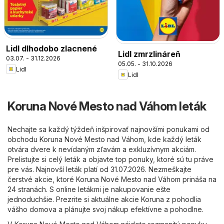
Lidl dlhodobo zlacnené
Lidl zmrzlináreň
03.07. - 31.12.2026
05.05. - 31.10.2026
Lidl
Lidl
Koruna Nové Mesto nad Váhom leták
Nechajte sa každý týždeň inšpirovať najnovšími ponukami od
obchodu Koruna Nové Mesto nad Váhom, kde každý leták
otvára dvere k nevídaným zľavám a exkluzívnym akciám.
Prelistujte si celý leták a objavte top ponuky, ktoré sú tu práve
pre vás. Najnovší leták platí od 31.07.2026. Nezmeškajte
čerstvé akcie, ktoré Koruna Nové Mesto nad Váhom prináša na
24 stranách. S online letákmi je nakupovanie ešte
jednoduchšie. Prezrite si aktuálne akcie Koruna z pohodlia
vášho domova a plánujte svoj nákup efektívne a pohodlne.