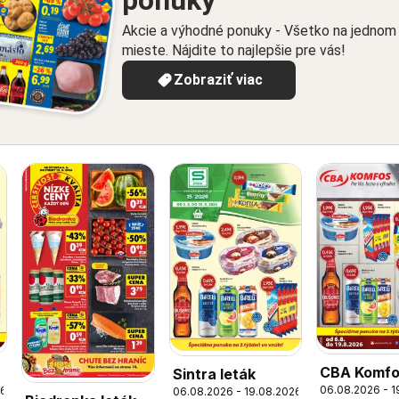
ponuky
Akcie a výhodné ponuky - Všetko na jednom
mieste. Nájdite to najlepšie pre vás!
Zobraziť viac
CBA Komfo
Sintra leták
06.08.2026 - 1
26
06.08.2026 - 19.08.2026
leták