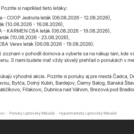
ozrite si napríklad tieto letáky:
 - COOP Jednota leták (06.08.2026 - 12.08.2026)
,
eták (10.08.2026 - 16.08.2026)
,
- KARMEN CBA leták (06.08.2026 - 19.08.2026)
,
 leták (10.08.2026 - 23.08.2026)
,
CBA Verex leták (06.08.2026 - 19.08.2026)
.
ný zoznam v pohodlí domova a vyberte sa na nákup tam, kde 
cenu. S nami budete mať vždy skvelý prehľad o ponukách v m
úkajú výhodné akcie. Pozrite si ponuky aj pre mestá
Čadca
,
D
avou
,
Bytča
,
Dolný Kubín
,
Bardejov
,
Čierny Balog
,
Banská Štia
abčíkovo
,
Fiľakovo
,
Dubnica nad Váhom
,
Brezová pod Bradl
ov
Ponuky Liptovský Mikuláš
Hypermarkety Liptovský Mikuláš