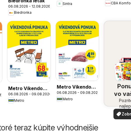
Biedronka leták
CBA Komfo
Sintra
06.08.2026 - 12.08.2026
Biedronka
Pon
Metro Víkendová
Metro Víkendová
vo v
06.08.2026 - 09.08.2026
ponuka
06.08.2026 - 09.08.2026
ponuka NF
26
Metro
Pozrit
oko
Metro
najlep
ponuk
Zobr
vašom 
viac
toré teraz kúpite výhodnejšie