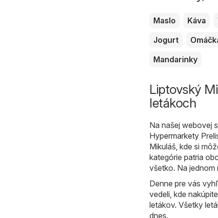
Maslo
Káva
Jogurt
Omáčk
Mandarinky
Liptovský Mi
letákoch
Na našej webovej st
Hypermarkety
Preli
Mikuláš, kde si môž
kategórie patria o
všetko. Na jednom 
Denne pre vás vyhľ
vedeli, kde nakúpit
letákov. Všetky let
dnes.