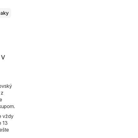
aky
 v
tovský
 z
je
ákupom.
e vždy
e 13
 ešte