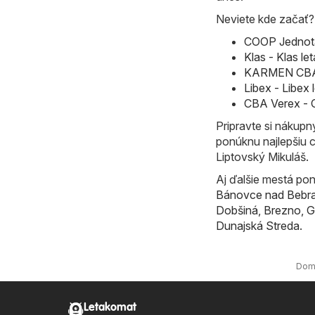
Neviete kde začať? P
COOP Jednota
Klas - Klas l
KARMEN CBA 
Libex - Libex
CBA Verex - 
Pripravte si nákup
ponúknu najlepšiu 
Liptovský Mikuláš.
Aj ďalšie mestá pon
Bánovce nad Bebr
Dobšiná
,
Brezno
,
G
Dunajská Streda
.
Dom
Letakomat