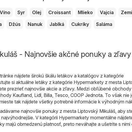
Víno
Syr
Olej
Croissant
Mlieko
Vajcia
Zemi
a
Džús
Nanuk
Jablká
Cukríky
Saláma
kuláš - Najnovšie akčné ponuky a zľavy
ránke nájdete širokú škálu letákov a katalógov z kategórie
stujte si aktuálne letáky z kategórie Hypermarkety z mesta Lip
ete prezrieť najnovšie akcie a zľavy. Medzi obľúbené obchody
bchody
Kaufland
,
Lidl
,
Billa
,
Tesco
,
COOP Jednota
. To však nie 
mieste tak nájdete všetky potrebné informácie k výhodným n
adávame najnovšie ponuky z mesta Liptovský Mikuláš, aby st
e najvýhodnejšie. V kategórii Hypermarkety momentálne nájdet
áky majú obmedzenú platnosť, preto neváhajte a ušetrite s nimi