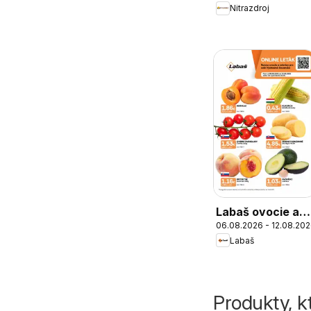
Nitrazdroj
Labaš ovocie a
06.08.2026 - 12.08.20
zelenina
Labaš
Produkty, k