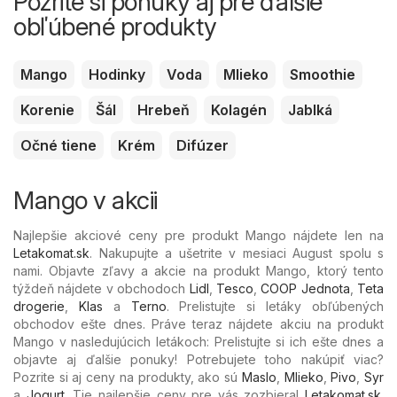
Pozrite si ponuky aj pre ďalšie
obľúbené produkty
Mango
Hodinky
Voda
Mlieko
Smoothie
Korenie
Šál
Hrebeň
Kolagén
Jablká
Očné tiene
Krém
Difúzer
Mango v akcii
Najlepšie akciové ceny pre produkt Mango nájdete len na
Letakomat.sk
. Nakupujte a ušetrite v mesiaci August spolu s
nami. Objavte zľavy a akcie na produkt Mango, ktorý tento
týždeň nájdete v obchodoch
Lidl
,
Tesco
,
COOP Jednota
,
Teta
drogerie
,
Klas
a
Terno
. Prelistujte si letáky obľúbených
obchodov ešte dnes. Práve teraz nájdete akciu na produkt
Mango v nasledujúcich letákoch: Prelistujte si ich ešte dnes a
objavte aj ďalšie ponuky! Potrebujete toho nakúpiť viac?
Pozrite si aj ceny na produkty, ako sú
Maslo
,
Mlieko
,
Pivo
,
Syr
a
Jogurt
. Tie najlepšie ceny pre vás zozbieral
Letakomat.sk
.