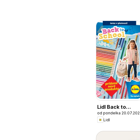
Lidl Back to
od pondelka 20.07.20
school
Lidl