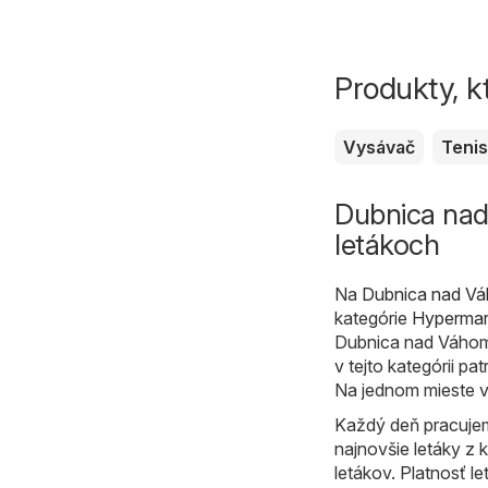
Produkty, k
Vysávač
Teni
Dubnica nad
letákoch
Na
Dubnica nad Vá
kategórie
Hypermar
Dubnica nad Váhom,
v tejto kategórii pat
Na jednom mieste v
Každý deň pracujem
najnovšie letáky z
letákov. Platnosť l