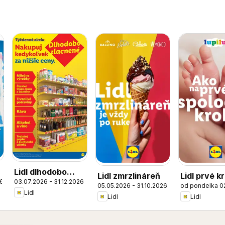
Lidl dlhodobo
Lidl zmrzlináreň
Lidl prvé k
26
03.07.2026 - 31.12.2026
zlacnené
05.05.2026 - 31.10.2026
od pondelka 0
spolu
Lidl
Lidl
Lidl