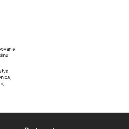
povanie
iálne
etva
,
vnica
,
om
,