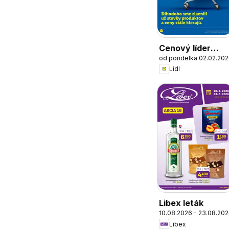
Cenový líder
od pondelka 02.02.20
zlacňuje
Lidl
Libex leták
10.08.2026 - 23.08.20
Libex