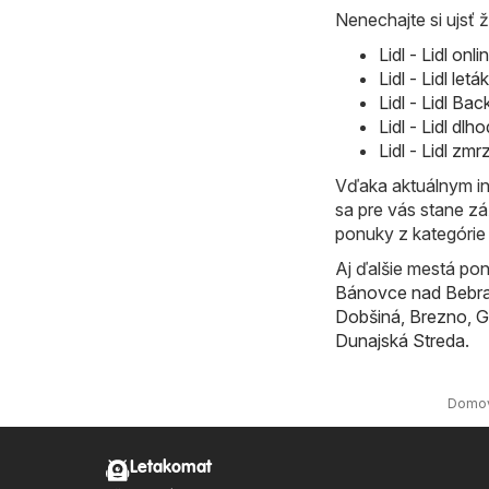
Nenechajte si ujsť ž
Lidl - Lidl on
Lidl - Lidl le
Lidl - Lidl B
Lidl - Lidl d
Lidl - Lidl zm
Vďaka aktuálnym in
sa pre vás stane zá
ponuky z kategóri
Aj ďalšie mestá pon
Bánovce nad Bebr
Dobšiná
,
Brezno
,
G
Dunajská Streda
.
Domo
Letakomat