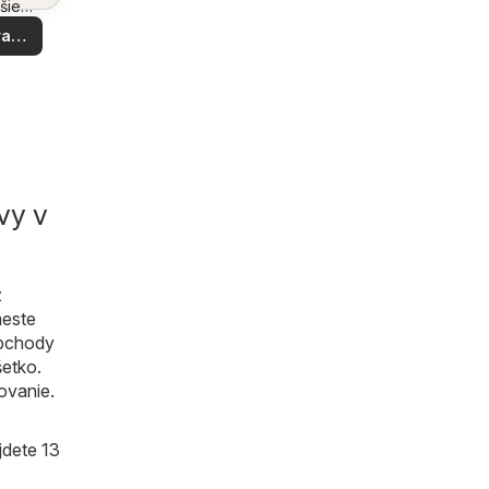
šie
y vo
aziť
okolí
vy v
z
meste
obchody
šetko.
ovanie.
jdete 13