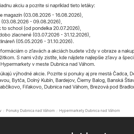
iadnu akciu a pozrite si napríklad tieto letáky:
line magazín (03.08.2026 - 16.08.2026)
,
ták (03.08.2026 - 09.08.2026)
,
ack to school (od pondelka 20.07.2026)
,
lhodobo zlacnené (03.07.2026 - 31.12.2026)
,
rzlináreň (05.05.2026 - 31.10.2026)
.
formáciám o zľavách a akciách budete vždy v obraze a naku
žitkom. S nami vždy zistíte, kde nájdete najlepšie zľavy a špec
e Hypermarkety v meste Dubnica nad Váhom.
úkajú výhodné akcie. Pozrite si ponuky aj pre mestá
Čadca
,
D
avou
,
Bytča
,
Dolný Kubín
,
Bardejov
,
Čierny Balog
,
Banská Štia
abčíkovo
,
Fiľakovo
,
Dubnica nad Váhom
,
Brezová pod Bradl
v
Ponuky Dubnica nad Váhom
Hypermarkety Dubnica nad Váhom