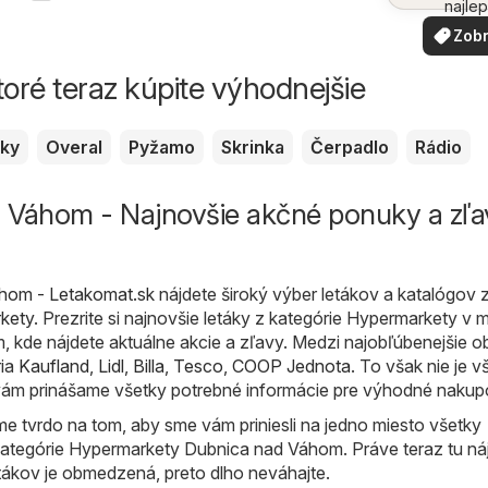
najlep
ponuk
Zobr
vašom 
viac
toré teraz kúpite výhodnejšie
sky
Overal
Pyžamo
Skrinka
Čerpadlo
Rádio
 Váhom - Najnovšie akčné ponuky a zľa
hom - Letakomat.sk
nájdete široký výber letákov a katalógov 
kety
. Prezrite si najnovšie letáky z kategórie Hypermarkety v 
 kde nájdete aktuálne akcie a zľavy. Medzi najobľúbenejšie 
ria
Kaufland
,
Lidl
,
Billa
,
Tesco
,
COOP Jednota
. To však nie je v
ám prinášame všetky potrebné informácie pre výhodné nakup
e tvrdo na tom, aby sme vám priniesli na jedno miesto všetky
 kategórie Hypermarkety Dubnica nad Váhom. Práve teraz tu ná
etákov je obmedzená, preto dlho neváhajte.