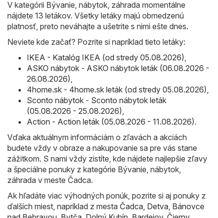
V kategórii Bývanie, nábytok, záhrada momentálne
nájdete 13 letákov. Všetky letáky majú obmedzenú
platnosť, preto neváhajte a ušetrite s nimi ešte dnes.
Neviete kde začať? Pozrite si napríklad tieto letáky:
IKEA - Katalóg IKEA (od stredy 05.08.2026)
,
ASKO nábytok - ASKO nábytok leták (06.08.2026 -
26.08.2026)
,
4home.sk - 4home.sk leták (od stredy 05.08.2026)
,
Sconto nábytok - Sconto nábytok leták
(05.08.2026 - 25.08.2026)
,
Action - Action leták (05.08.2026 - 11.08.2026)
.
Vďaka aktuálnym informáciám o zľavách a akciách
budete vždy v obraze a nakupovanie sa pre vás stane
zážitkom. S nami vždy zistíte, kde nájdete najlepšie zľavy
a špeciálne ponuky z kategórie Bývanie, nábytok,
záhrada v meste Čadca.
Ak hľadáte viac výhodných ponúk, pozrite si aj ponuky z
ďalších miest, napríklad z mesta
Čadca
,
Detva
,
Bánovce
nad Bebravou
,
Bytča
,
Dolný Kubín
,
Bardejov
,
Čierny