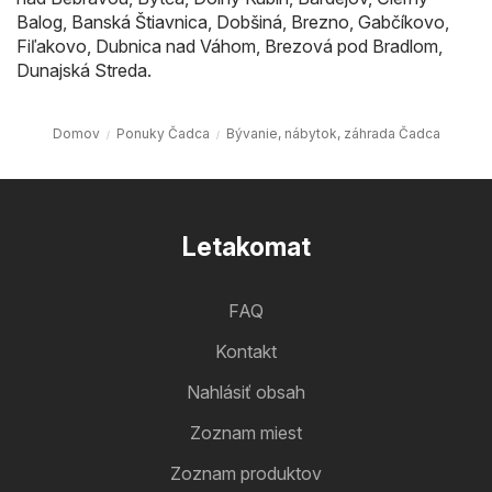
Balog
,
Banská Štiavnica
,
Dobšiná
,
Brezno
,
Gabčíkovo
,
Fiľakovo
,
Dubnica nad Váhom
,
Brezová pod Bradlom
,
Dunajská Streda
.
Domov
Ponuky Čadca
Bývanie, nábytok, záhrada Čadca
Letakomat
FAQ
Kontakt
Nahlásiť obsah
Zoznam miest
Zoznam produktov