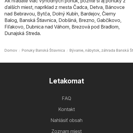
Ak hľadáte viac výhodných ponúk, pozrite si aj ponuky z
ďalších miest, napríklad z mesta
Čadca
,
Detva
,
Bánovce
nad Bebravou
,
Bytča
,
Dolný Kubín
,
Bardejov
,
Čierny
Balog
,
Banská Štiavnica
,
Dobšiná
,
Brezno
,
Gabčíkovo
,
Fiľakovo
,
Dubnica nad Váhom
,
Brezová pod Bradlom
,
Dunajská Streda
.
Domov
Ponuky Banská Štiavnica
Bývanie, nábytok, záhrada Banská Št
Letakomat
FAQ
Kontakt
Nahlásiť obsah
Zoznam miest