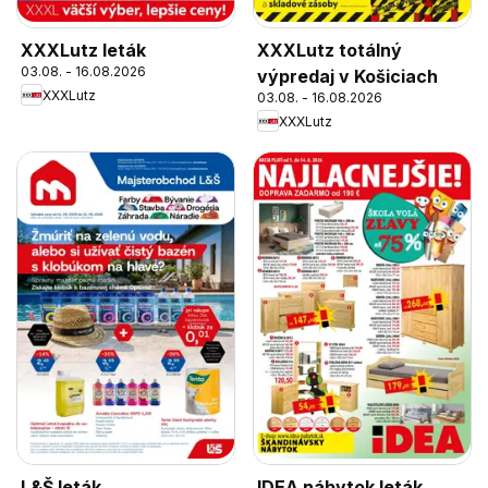
XXXLutz leták
XXXLutz totálný
03.08. - 16.08.2026
výpredaj v Košiciach
XXXLutz
03.08. - 16.08.2026
XXXLutz
L&Š leták
IDEA nábytok leták