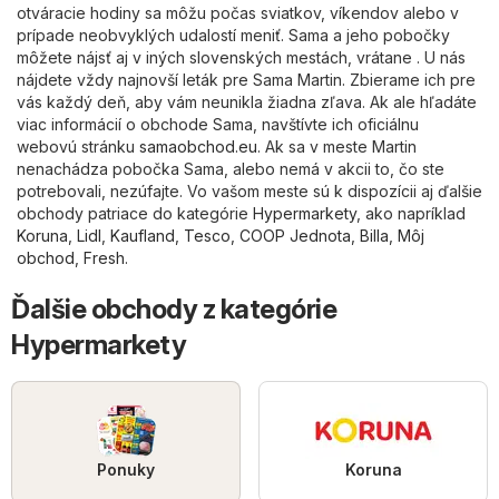
otváracie hodiny sa môžu počas sviatkov, víkendov alebo v
prípade neobvyklých udalostí meniť. Sama a jeho pobočky
môžete nájsť aj v iných slovenských mestách, vrátane . U nás
nájdete vždy najnovší leták pre Sama Martin. Zbierame ich pre
vás každý deň, aby vám neunikla žiadna zľava. Ak ale hľadáte
viac informácií o obchode Sama, navštívte ich oficiálnu
webovú stránku
samaobchod.eu
. Ak sa v meste Martin
nenachádza pobočka Sama, alebo nemá v akcii to, čo ste
potrebovali, nezúfajte. Vo vašom meste sú k dispozícii aj ďalšie
obchody patriace do kategórie
Hypermarkety
, ako napríklad
Koruna
,
Lidl
,
Kaufland
,
Tesco
,
COOP Jednota
,
Billa
,
Môj
obchod
,
Fresh
.
Ďalšie obchody z kategórie
Hypermarkety
Ponuky
Koruna