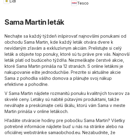
Lidl
Tesco
Sama Martin leták
Nechajte sa každý týždeň inšpirovať najnovšími ponukami od
obchodu Sama Martin, kde každý leták otvára dvere k
nevídaným zľavám a exkluzívnym akciám. Prelistujte si celý
leták a objavte top ponuky, ktoré sú tu práve pre vás. Najnovší
leták platí od budúceho týždňa. Nezmeškajte čerstvé akcie,
ktoré Sama Martin prináša na 12 stranách. S online letákmi je
nakupovanie ešte jednoduchšie. Prezrite si aktuálne akcie
Sama z pohodlia vášho domova a plánujte svoj nákup
efektívne a pohodlne.
V Sama Martin nájdete rozmanitú ponuku kvalitných tovarov za
skvelé ceny. Letáky sú nabité pútavými produktami, takže
neváhajte a preskúmajte celú škálu, ktorú vám Sama v meste
Martin prináša v online letákoch.
Hľadáte otváracie hodiny pre pobočku Sama Martin? Všetky
potrebné informácie nájdete buď u nás na stránke alebo na
oficiálnej webstránke
samaobchod.eu
. Nezabudnite, že