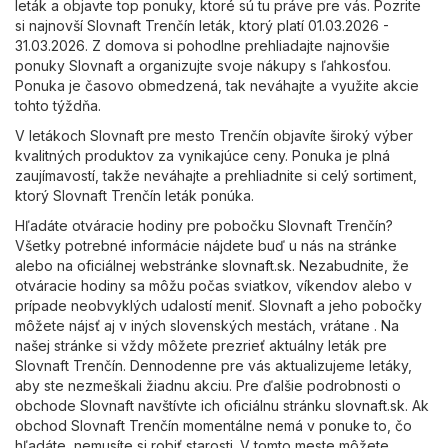
leták a objavte top ponuky, ktoré sú tu práve pre vás. Pozrite
si najnovší Slovnaft Trenčín leták, ktorý platí 01.03.2026 -
31.03.2026. Z domova si pohodlne prehliadajte najnovšie
ponuky Slovnaft a organizujte svoje nákupy s ľahkosťou.
Ponuka je časovo obmedzená, tak neváhajte a využite akcie
tohto týždňa.
V letákoch Slovnaft pre mesto Trenčín objavíte široký výber
kvalitných produktov za vynikajúce ceny. Ponuka je plná
zaujímavostí, takže neváhajte a prehliadnite si celý sortiment,
ktorý Slovnaft Trenčín leták ponúka.
Hľadáte otváracie hodiny pre pobočku Slovnaft Trenčín?
Všetky potrebné informácie nájdete buď u nás na stránke
alebo na oficiálnej webstránke
slovnaft.sk
. Nezabudnite, že
otváracie hodiny sa môžu počas sviatkov, víkendov alebo v
prípade neobvyklých udalostí meniť. Slovnaft a jeho pobočky
môžete nájsť aj v iných slovenských mestách, vrátane . Na
našej stránke si vždy môžete prezrieť aktuálny leták pre
Slovnaft Trenčín. Dennodenne pre vás aktualizujeme letáky,
aby ste nezmeškali žiadnu akciu. Pre ďalšie podrobnosti o
obchode Slovnaft navštívte ich oficiálnu stránku
slovnaft.sk
. Ak
obchod Slovnaft Trenčín momentálne nemá v ponuke to, čo
hľadáte, nemusíte si robiť starosti. V tomto meste môžete