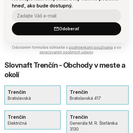
hneď, ako bude dostupný.
Odoberať
Odoslaním formulára súhlasíte s
podmienkami používania
a so
spracovaním osobných údajov
.
Slovnaft Trenčín - Obchody v meste a
okolí
Trenčín
Trenčín
Bratislavská
Bratislavská 417
Trenčín
Trenčín
Električná
Generála M. R. Štefánika
3130