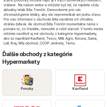
a jeho pobočky môžete nájsť aj v iných slovenských mestách,
vrátane . Na našom webe si môžete byť istí, že nájdete vždy
aktuálny leták Billa Trenčín. Dennodenne pre vás
zhromažďujeme letáky, aby ste nepremeškali ani jednu zľavu.
Pre viac informácií o obchode Billa navštívte ich oficiálnu
stránku
billa.sk
. Ak obchod Billa Trenčín momentálne nemá v
ponuke to, čo hľadáte, nemusíte si robiť starosti. V tomto meste
môžete navštíviť aj iné obchody z kategórie
Hypermarkety
,
ako sú napríklad
Kaufland
,
Tesco
,
Milk Agro
,
Koruna
,
Sama
,
Lidl
,
Kraj
,
Môj obchod
,
COOP Jednota
,
Terno
.
Ďalšie obchody z kategórie
Hypermarkety
Ponuky
Kaufland