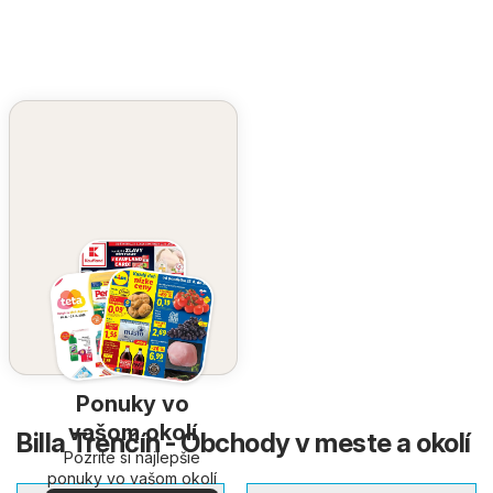
Ponuky vo
vašom okolí
Billa Trenčín - Obchody v meste a okolí
Pozrite si najlepšie
ponuky vo vašom okolí