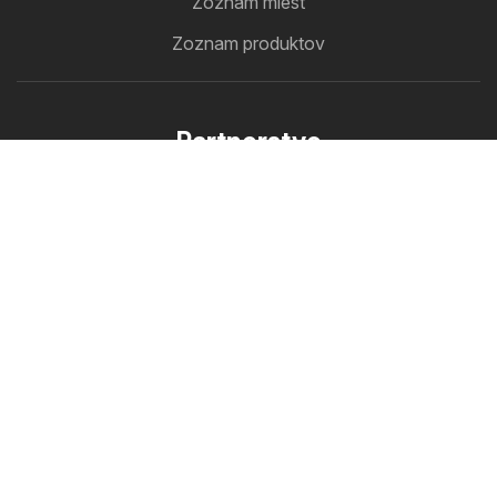
Zoznam miest
Zoznam produktov
Partnerstvo
Ako inzerovať
B2B zóna
Letakomat
Všetky letáky na jednom mieste
Sleduj nás