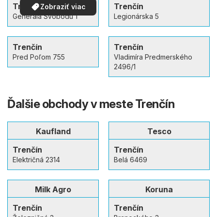
Trenčín
Trenčín
Zobraziť viac
Generála Svobodu 1
Legionárska 5
Trenčín
Trenčín
Pred Poľom 755
Vladimíra Predmerského
2496/1
Ďalšie obchody v meste Trenčín
Kaufland
Tesco
Trenčín
Trenčín
Električná 2314
Belá 6469
Milk Agro
Koruna
Trenčín
Trenčín