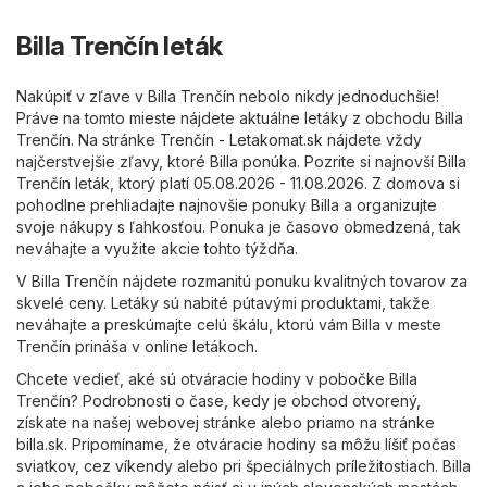
Billa Trenčín leták
Nakúpiť v zľave v Billa Trenčín nebolo nikdy jednoduchšie!
Práve na tomto mieste nájdete aktuálne letáky z obchodu Billa
Trenčín. Na stránke
Trenčín - Letakomat.sk
nájdete vždy
najčerstvejšie zľavy, ktoré Billa ponúka. Pozrite si najnovší Billa
Trenčín leták, ktorý platí 05.08.2026 - 11.08.2026. Z domova si
pohodlne prehliadajte najnovšie ponuky Billa a organizujte
svoje nákupy s ľahkosťou. Ponuka je časovo obmedzená, tak
neváhajte a využite akcie tohto týždňa.
V Billa Trenčín nájdete rozmanitú ponuku kvalitných tovarov za
skvelé ceny. Letáky sú nabité pútavými produktami, takže
neváhajte a preskúmajte celú škálu, ktorú vám Billa v meste
Trenčín prináša v online letákoch.
Chcete vedieť, aké sú otváracie hodiny v pobočke Billa
Trenčín? Podrobnosti o čase, kedy je obchod otvorený,
získate na našej webovej stránke alebo priamo na stránke
billa.sk
. Pripomíname, že otváracie hodiny sa môžu líšiť počas
sviatkov, cez víkendy alebo pri špeciálnych príležitostiach. Billa