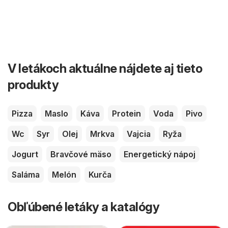
V letákoch aktuálne nájdete aj tieto
produkty
Pizza
Maslo
Káva
Protein
Voda
Pivo
Wc
Syr
Olej
Mrkva
Vajcia
Ryža
Jogurt
Bravčové mäso
Energetický nápoj
Saláma
Melón
Kurča
Obľúbené letáky a katalógy