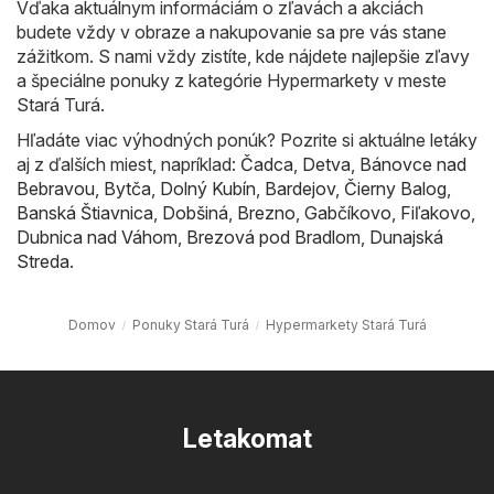
Vďaka aktuálnym informáciám o zľavách a akciách
budete vždy v obraze a nakupovanie sa pre vás stane
zážitkom. S nami vždy zistíte, kde nájdete najlepšie zľavy
a špeciálne ponuky z kategórie Hypermarkety v meste
Stará Turá.
Hľadáte viac výhodných ponúk? Pozrite si aktuálne letáky
aj z ďalších miest, napríklad:
Čadca
,
Detva
,
Bánovce nad
Bebravou
,
Bytča
,
Dolný Kubín
,
Bardejov
,
Čierny Balog
,
Banská Štiavnica
,
Dobšiná
,
Brezno
,
Gabčíkovo
,
Fiľakovo
,
Dubnica nad Váhom
,
Brezová pod Bradlom
,
Dunajská
Streda
.
Domov
Ponuky Stará Turá
Hypermarkety Stará Turá
Letakomat