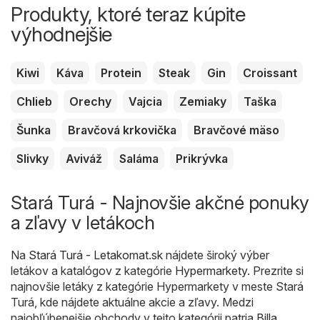
Produkty, ktoré teraz kúpite
výhodnejšie
Kiwi
Káva
Protein
Steak
Gin
Croissant
Chlieb
Orechy
Vajcia
Zemiaky
Taška
Šunka
Bravčová krkovička
Bravčové mäso
Slivky
Aviváž
Saláma
Prikrývka
Stará Turá - Najnovšie akčné ponuky
a zľavy v letákoch
Na
Stará Turá - Letakomat.sk
nájdete široký výber
letákov a katalógov z kategórie
Hypermarkety
. Prezrite si
najnovšie letáky z kategórie Hypermarkety v meste Stará
Turá, kde nájdete aktuálne akcie a zľavy. Medzi
najobľúbenejšie obchody v tejto kategórii patria
Billa
,