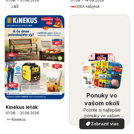
01.08. - 31.08.2026
01.08. - 14.08.2026
L&Š
IDEA nábytok
Ponuky vo
vašom okolí
Kinekus leták
Pozrite si najlepšie
01.08. - 31.08.2026
ponuky vo vašom
Kinekus
okolí
Zobraziť viac