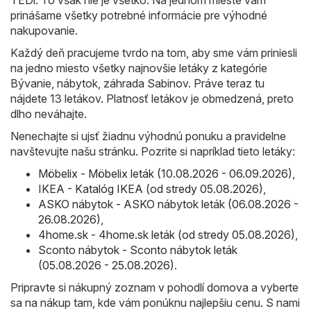
TEDi
. To však nie je všetko. Na jednom mieste vám
prinášame všetky potrebné informácie pre výhodné
nakupovanie.
Každý deň pracujeme tvrdo na tom, aby sme vám priniesli
na jedno miesto všetky najnovšie letáky z kategórie
Bývanie, nábytok, záhrada Sabinov. Práve teraz tu
nájdete 13 letákov. Platnosť letákov je obmedzená, preto
dlho neváhajte.
Nenechajte si ujsť žiadnu výhodnú ponuku a pravidelne
navštevujte našu stránku. Pozrite si napríklad tieto letáky:
Möbelix - Möbelix leták (10.08.2026 - 06.09.2026)
,
IKEA - Katalóg IKEA (od stredy 05.08.2026)
,
ASKO nábytok - ASKO nábytok leták (06.08.2026 -
26.08.2026)
,
4home.sk - 4home.sk leták (od stredy 05.08.2026)
,
Sconto nábytok - Sconto nábytok leták
(05.08.2026 - 25.08.2026)
.
Pripravte si nákupný zoznam v pohodlí domova a vyberte
sa na nákup tam, kde vám ponúknu najlepšiu cenu. S nami