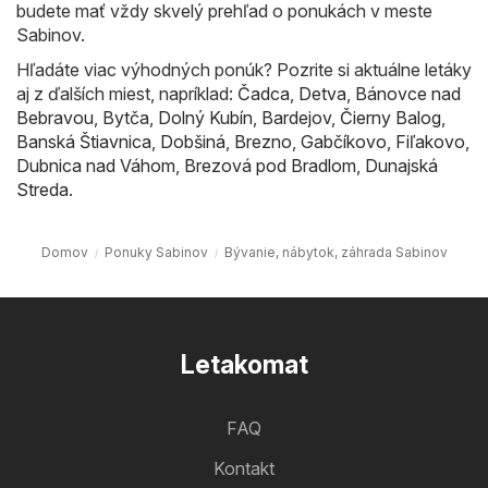
budete mať vždy skvelý prehľad o ponukách v meste
Sabinov.
Hľadáte viac výhodných ponúk? Pozrite si aktuálne letáky
aj z ďalších miest, napríklad:
Čadca
,
Detva
,
Bánovce nad
Bebravou
,
Bytča
,
Dolný Kubín
,
Bardejov
,
Čierny Balog
,
Banská Štiavnica
,
Dobšiná
,
Brezno
,
Gabčíkovo
,
Fiľakovo
,
Dubnica nad Váhom
,
Brezová pod Bradlom
,
Dunajská
Streda
.
Domov
Ponuky Sabinov
Bývanie, nábytok, záhrada Sabinov
Letakomat
FAQ
Kontakt