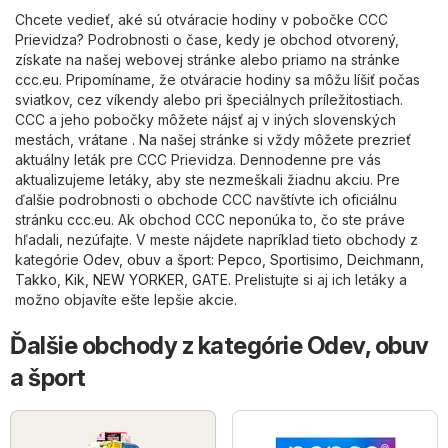
Chcete vedieť, aké sú otváracie hodiny v pobočke CCC
Prievidza? Podrobnosti o čase, kedy je obchod otvorený,
získate na našej webovej stránke alebo priamo na stránke
ccc.eu
. Pripomíname, že otváracie hodiny sa môžu líšiť počas
sviatkov, cez víkendy alebo pri špeciálnych príležitostiach.
CCC a jeho pobočky môžete nájsť aj v iných slovenských
mestách, vrátane . Na našej stránke si vždy môžete prezrieť
aktuálny leták pre CCC Prievidza. Dennodenne pre vás
aktualizujeme letáky, aby ste nezmeškali žiadnu akciu. Pre
ďalšie podrobnosti o obchode CCC navštívte ich oficiálnu
stránku
ccc.eu
. Ak obchod CCC neponúka to, čo ste práve
hľadali, nezúfajte. V meste nájdete napríklad tieto obchody z
kategórie
Odev, obuv a šport
:
Pepco
,
Sportisimo
,
Deichmann
,
Takko
,
Kik
,
NEW YORKER
,
GATE
. Prelistujte si aj ich letáky a
možno objavíte ešte lepšie akcie.
Ďalšie obchody z kategórie Odev, obuv
a šport