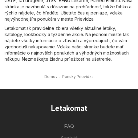
GATE
,
101 drogerie
,
JYSK
,
BENU Lekáreň
,
Planeo Elektro
. Naša
stránka je navrhnutá s dôrazom na prehľadnosť, takže ľahko a
rýchlo nájdete, čo hľadáte. Ušetrite čas aj peniaze, vďaka
najvýhodnejším ponukám v meste Prievidza.
Letakomat.sk pravidelne zbiera všetky aktuálne letáky,
katalógy, lookbooky a týždenné akcie. Na jednom mieste tak
nájdete všetky informácie o zľavách a výpredajoch, čo vám
zjednoduší nakupovanie. Vďaka našej stránke budete mať
informácie o najnovších ponukách a výhodných možnostiach
nákupu. Nezmeškajte žiadnu príležitosť na ušetrenie.
Domov
Ponuky Prievidza
Letakomat
FAQ
Kontakt