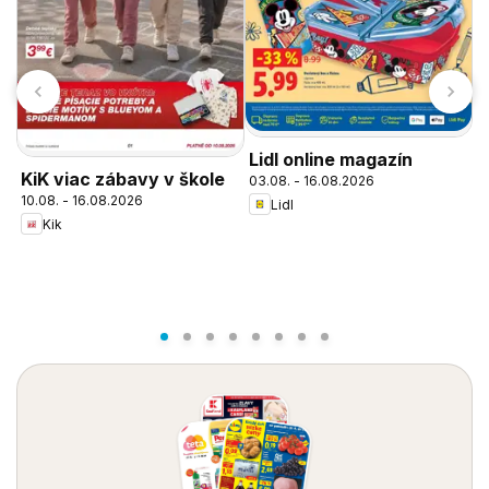
Lidl online magazín
KiK viac zábavy v škole
03.08. - 16.08.2026
10.08. - 16.08.2026
Lidl
Kik
L
0