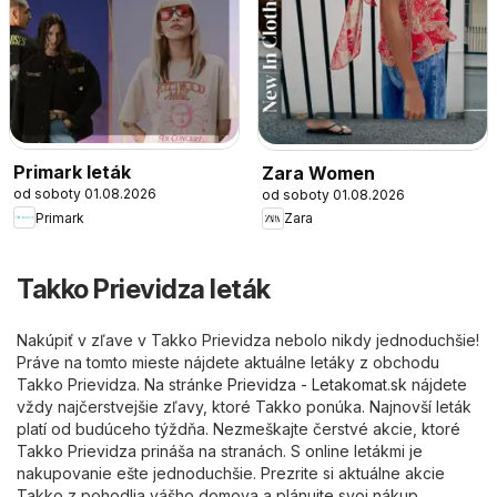
Primark leták
Zara Women
od soboty 01.08.2026
od soboty 01.08.2026
Primark
Zara
Takko Prievidza leták
Nakúpiť v zľave v Takko Prievidza nebolo nikdy jednoduchšie!
Práve na tomto mieste nájdete aktuálne letáky z obchodu
Takko Prievidza. Na stránke
Prievidza - Letakomat.sk
nájdete
vždy najčerstvejšie zľavy, ktoré Takko ponúka. Najnovší leták
platí od budúceho týždňa. Nezmeškajte čerstvé akcie, ktoré
Takko Prievidza prináša na stranách. S online letákmi je
nakupovanie ešte jednoduchšie. Prezrite si aktuálne akcie
Takko z pohodlia vášho domova a plánujte svoj nákup