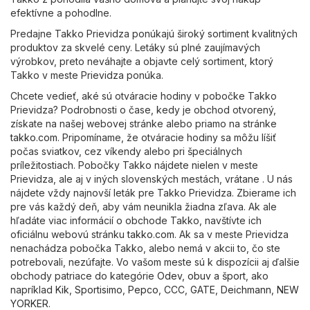
efektívne a pohodlne.
Predajne Takko Prievidza ponúkajú široký sortiment kvalitných
produktov za skvelé ceny. Letáky sú plné zaujímavých
výrobkov, preto neváhajte a objavte celý sortiment, ktorý
Takko v meste Prievidza ponúka.
Chcete vedieť, aké sú otváracie hodiny v pobočke Takko
Prievidza? Podrobnosti o čase, kedy je obchod otvorený,
získate na našej webovej stránke alebo priamo na stránke
takko.com
. Pripomíname, že otváracie hodiny sa môžu líšiť
počas sviatkov, cez víkendy alebo pri špeciálnych
príležitostiach. Pobočky Takko nájdete nielen v meste
Prievidza, ale aj v iných slovenských mestách, vrátane . U nás
nájdete vždy najnovší leták pre Takko Prievidza. Zbierame ich
pre vás každý deň, aby vám neunikla žiadna zľava. Ak ale
hľadáte viac informácií o obchode Takko, navštívte ich
oficiálnu webovú stránku
takko.com
. Ak sa v meste Prievidza
nenachádza pobočka Takko, alebo nemá v akcii to, čo ste
potrebovali, nezúfajte. Vo vašom meste sú k dispozícii aj ďalšie
obchody patriace do kategórie
Odev, obuv a šport
, ako
napríklad
Kik
,
Sportisimo
,
Pepco
,
CCC
,
GATE
,
Deichmann
,
NEW
YORKER
.