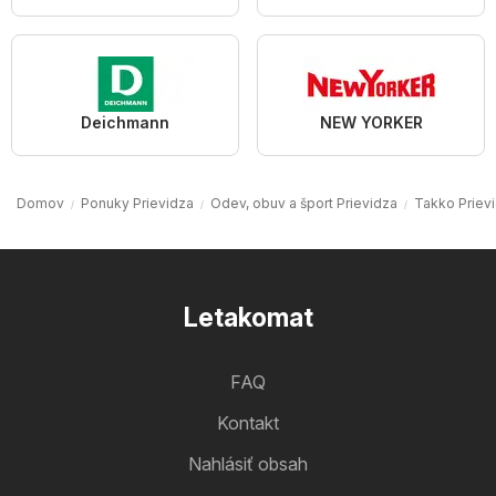
Deichmann
NEW YORKER
Domov
Ponuky Prievidza
Odev, obuv a šport Prievidza
Takko Priev
Letakomat
FAQ
Kontakt
Nahlásiť obsah