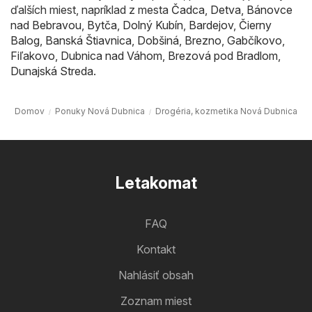
ďalších miest, napríklad z mesta
Čadca
,
Detva
,
Bánovce
nad Bebravou
,
Bytča
,
Dolný Kubín
,
Bardejov
,
Čierny
Balog
,
Banská Štiavnica
,
Dobšiná
,
Brezno
,
Gabčíkovo
,
Fiľakovo
,
Dubnica nad Váhom
,
Brezová pod Bradlom
,
Dunajská Streda
.
Domov
Ponuky Nová Dubnica
Drogéria, kozmetika Nová Dubnica
Letakomat
FAQ
Kontakt
Nahlásiť obsah
Zoznam miest