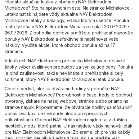
Hľadáte aktuálne letáky z obchodu NAY Elektrodom
Michalovce? Ste na správnom mieste! Na stránke
Michalovce -
Letakomat.sk
nájdete vždy aktuálne NAY Elektrodom
Michalovce letáky a katalógy, vďaka ktorým ušetríte. Ponuka
tohto týždňa v NAY Elektrodom Michalovce platí 20.07.2026 -
26.07.2026. Z pohodlia domova si môžete prehliadať najnovšie
ponuky NAY Elektrodom a efektívne si naplánovať vaše
nákupy. Využite akcie, ktoré obchod ponúka až na 17
stranách.
V letákoch NAY Elektrodom pre mesto Michalovce objavíte
široký výber kvalitných produktov za vynikajúce ceny. Ponuka
je plná zaujímavostí, takže neváhajte a prehliadnite si celý
sortiment, ktorý NAY Elektrodom Michalovce leták ponúka.
Chcete vedieť, aké sú otváracie hodiny v pobočke NAY
Elektrodom Michalovce? Podrobnosti o čase, kedy je obchod
otvorený, získate na našej webovej stránke alebo priamo na
stránke
nay.sk
. Pripomíname, že otváracie hodiny sa môžu líšiť
počas sviatkov, cez víkendy alebo pri špeciálnych
príležitostiach. Obchod NAY Elektrodom nájdete aj v ďalších
mestách, medzi ktoré patria: U nás nájdete vždy najnovší leták
pre NAY Elektrodom Michalovce. Zbierame ich pre vás každý
deň, aby vám neunikla žiadna zľava. Ak ale hľadáte viac