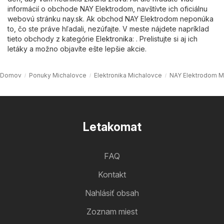
informácií o obchode NAY Elektrodom, navštívte ich oficiálnu
webovú stránku
nay.sk
. Ak obchod NAY Elektrodom neponúka
to, čo ste práve hľadali, nezúfajte. V meste nájdete napríklad
tieto obchody z kategórie
Elektronika
: . Prelistujte si aj ich
letáky a možno objavíte ešte lepšie akcie.
Domov
Ponuky Michalovce
Elektronika Michalovce
NAY Elektrodom M
Letakomat
FAQ
Kontakt
Nahlásiť obsah
Zoznam miest