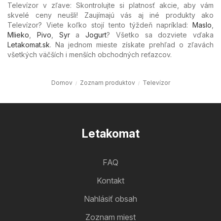
Televízor v zľave: Skontrolujte si platnosť akcie, aby vám
skvelé ceny neušli! Zaujímajú vás aj iné produkty ako
Televízor? Viete koľko stojí tento týždeň napríklad:
Maslo
,
Mlieko
,
Pivo
,
Syr
a
Jogurt
? Všetko sa dozviete vďaka
Letakomat.sk
. Na jednom mieste získate prehľad o zľavách
všetkých väčších i menších obchodných reťazcov.
Domov
Zoznam produktov
Televízor
Letakomat
FAQ
Kontakt
Nahlásiť obsah
Zoznam miest