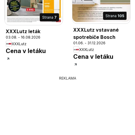
Strana
105
Strana
7
XXXLutz vstavané
XXXLutz leták
spotrebiče Bosch
03.08. - 16.08.2026
01.06. - 31.12.2026
XXXLutz
XXXLutz
Cena v letáku
Cena v letáku
REKLAMA