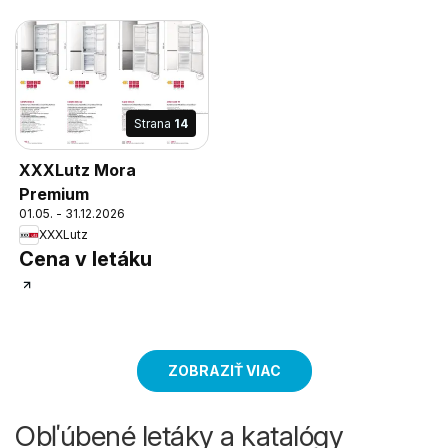
Strana
14
XXXLutz Mora
Premium
01.05. - 31.12.2026
XXXLutz
Cena v letáku
ZOBRAZIŤ VIAC
Obľúbené letáky a katalógy