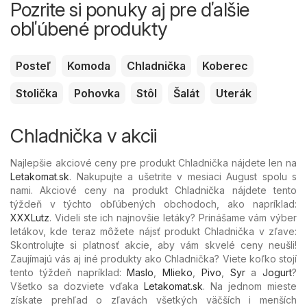
Pozrite si ponuky aj pre ďalšie
obľúbené produkty
Posteľ
Komoda
Chladnička
Koberec
Stolička
Pohovka
Stôl
Šalát
Uterák
Chladnička v akcii
Najlepšie akciové ceny pre produkt Chladnička nájdete len na
Letakomat.sk
. Nakupujte a ušetrite v mesiaci August spolu s
nami. Akciové ceny na produkt Chladnička nájdete tento
týždeň v týchto obľúbených
obchodoch, ako napríklad:
XXXLutz
. Videli ste ich najnovšie letáky? Prinášame vám výber
letákov, kde teraz môžete nájsť produkt Chladnička v zľave:
Skontrolujte si platnosť akcie, aby vám skvelé ceny neušli!
Zaujímajú vás aj iné produkty ako Chladnička? Viete koľko stojí
tento týždeň napríklad:
Maslo
,
Mlieko
,
Pivo
,
Syr
a
Jogurt
?
Všetko sa dozviete vďaka
Letakomat.sk
. Na jednom mieste
získate prehľad o zľavách všetkých väčších i menších