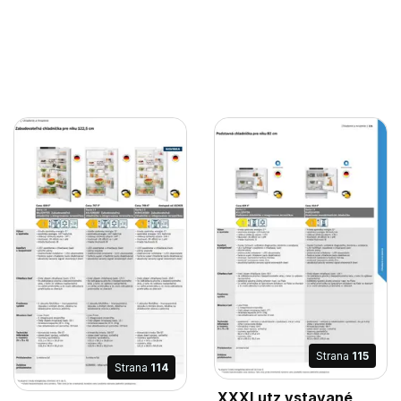
Strana
115
Strana
114
XXXLutz vstavané