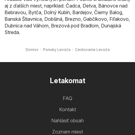
aj z ďalších miest, napríklad:
Čadca
,
Detva
,
Bánovce nad
Bebravou
,
Bytča
,
Dolný Kubín
,
Bardejov
,
Čierny Balog
,
Banská Štiavnica
,
Dobšiná
,
Brezno
,
Gabčíkovo
,
Fiľakovo
,
Dubnica nad Váhom
,
Brezová pod Bradlom
,
Dunajská
Streda
.
Domov
Ponuky Levoča
Cestovanie Levoča
Letakomat
FAQ
Kontakt
Nahlásiť obsah
Zoznam miest