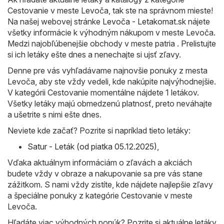
Cestovanie v meste Levoča, tak ste na správnom mieste!
Na našej webovej stránke
Levoča - Letakomat.sk
nájete
všetky informácie k výhodným nákupom v meste Levoča.
Medzi najobľúbenejšie obchody v meste patria . Prelistujte
si ich letáky ešte dnes a nenechajte si ujsť zľavy.
Denne pre vás vyhľadávame najnovšie ponuky z mesta
Levoča, aby ste vždy vedeli, kde nakúpite najvýhodnejšie.
V kategórii Cestovanie momentálne nájdete 1 letákov.
Všetky letáky majú obmedzenú platnosť, preto neváhajte
a ušetrite s nimi ešte dnes.
Neviete kde začať? Pozrite si napríklad tieto letáky:
Satur - Leták (od piatka 05.12.2025)
,
Vďaka aktuálnym informáciám o zľavách a akciách
budete vždy v obraze a nakupovanie sa pre vás stane
zážitkom. S nami vždy zistíte, kde nájdete najlepšie zľavy
a špeciálne ponuky z kategórie Cestovanie v meste
Levoča.
Hľadáte viac výhodných ponúk? Pozrite si aktuálne letáky