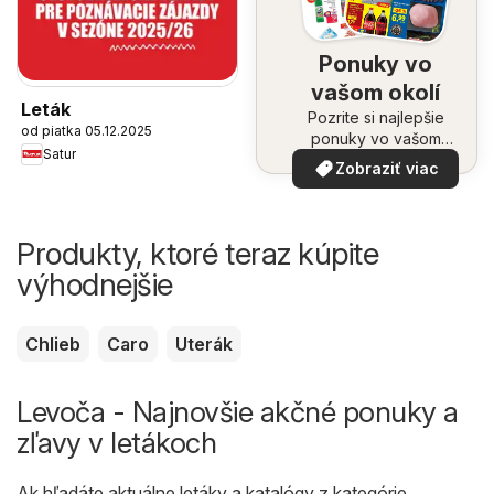
Ponuky vo
vašom okolí
Leták
Pozrite si najlepšie
od piatka 05.12.2025
ponuky vo vašom
Satur
okolí
Zobraziť viac
Produkty, ktoré teraz kúpite
výhodnejšie
Chlieb
Caro
Uterák
Levoča - Najnovšie akčné ponuky a
zľavy v letákoch
Ak hľadáte aktuálne letáky a katalógy z kategórie