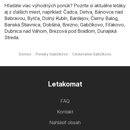
Hľadáte viac výhodných ponúk? Pozrite si aktuálne letáky
aj z ďalších miest, napríklad:
Čadca
,
Detva
,
Bánovce nad
Bebravou
,
Bytča
,
Dolný Kubín
,
Bardejov
,
Čierny Balog
,
Banská Štiavnica
,
Dobšiná
,
Brezno
,
Gabčíkovo
,
Fiľakovo
,
Dubnica nad Váhom
,
Brezová pod Bradlom
,
Dunajská
Streda
.
Domov
Ponuky Gabčíkovo
Cestovanie Gabčíkovo
Letakomat
FAQ
Kontakt
Nahlásiť obsah