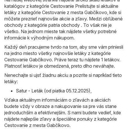
katalógov z kategórie
Cestovanie
Prelistujte si aktuálne
letáky z kategórie Cestovanie z mesta Gabčíkovo, kde si
môžete prezrieť najnovšie akcie a zľavy. Medzi obľúbené
obchody z kategórie patria obchody . To však nie je
všetko. Na jednom mieste tak nájdete všetky potrebné
informácie k výhodným nákupom.
Každý deň pracujeme tvrdo na tom, aby sme vám priniesli
na jedno miesto všetky najnovšie letáky z kategórie
Cestovanie Gabčíkovo. Práve teraz tu nájdete 1 letákov.
Platnosť letákov je obmedzená, preto dlho neváhajte.
Nenechajte si ujsť žiadnu akciu a pozrite si napríklad tieto
letáky:
Satur - Leták (od piatka 05.12.2025)
,
Vďaka aktuálnym informáciám o zľavách a akciách
budete vždy v obraze a nakupovanie sa pre vás stane
jednoduchším a efektívnejším. S nami budete vedieť, kde
nájdete najlepšie zľavy a špeciálne ponuky z kategórie
Cestovanie z mesta Gabčíkovo.