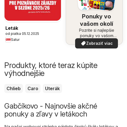
Ponuky vo
vašom okolí
Leták
Pozrite si najlepšie
od piatka 05.12.2025
ponuky vo vašom
Satur
okolí
Zobraziť viac
Produkty, ktoré teraz kúpite
výhodnejšie
Chlieb
Caro
Uterák
Gabčíkovo - Najnovšie akčné
ponuky a zľavy v letákoch
Na našej webovej stránke nájdete širokú škálu letákov a