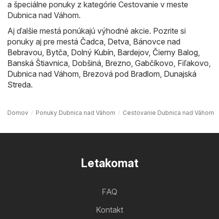
a špeciálne ponuky z kategórie Cestovanie v meste
Dubnica nad Váhom.
Aj ďalšie mestá ponúkajú výhodné akcie. Pozrite si
ponuky aj pre mestá
Čadca
,
Detva
,
Bánovce nad
Bebravou
,
Bytča
,
Dolný Kubín
,
Bardejov
,
Čierny Balog
,
Banská Štiavnica
,
Dobšiná
,
Brezno
,
Gabčíkovo
,
Fiľakovo
,
Dubnica nad Váhom
,
Brezová pod Bradlom
,
Dunajská
Streda
.
Domov
Ponuky Dubnica nad Váhom
Cestovanie Dubnica nad Váhom
Letakomat
FAQ
Kontakt