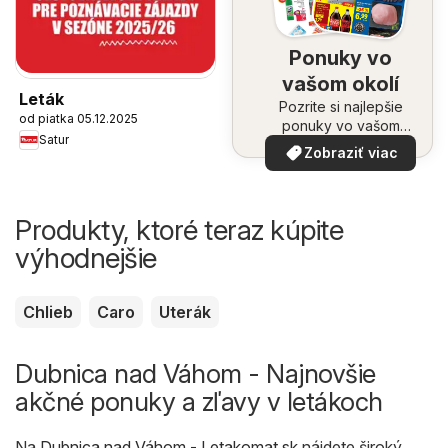
Ponuky vo
vašom okolí
Leták
Pozrite si najlepšie
od piatka 05.12.2025
ponuky vo vašom
Satur
okolí
Zobraziť viac
Produkty, ktoré teraz kúpite
výhodnejšie
Chlieb
Caro
Uterák
Dubnica nad Váhom - Najnovšie
akčné ponuky a zľavy v letákoch
Na
Dubnica nad Váhom - Letakomat.sk
nájdete široký