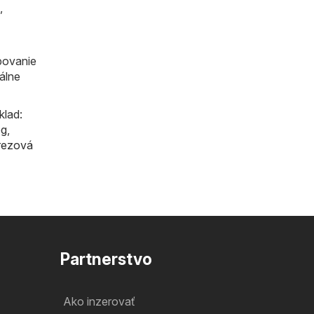
,
povanie
iálne
klad:
og
,
rezová
Partnerstvo
Ako inzerovať