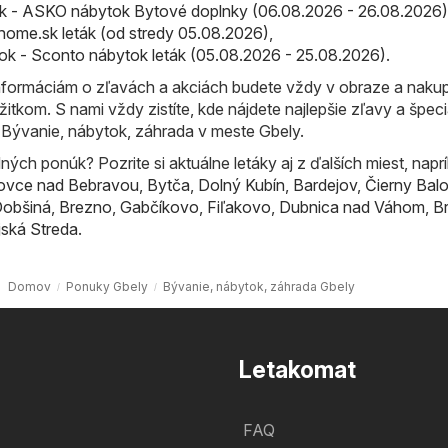
 - ASKO nábytok Bytové doplnky (06.08.2026 - 26.08.2026)
ome.sk leták (od stredy 05.08.2026)
,
k - Sconto nábytok leták (05.08.2026 - 25.08.2026)
.
formáciám o zľavách a akciách budete vždy v obraze a naku
žitkom. S nami vždy zistíte, kde nájdete najlepšie zľavy a špec
 Bývanie, nábytok, záhrada v meste Gbely.
ých ponúk? Pozrite si aktuálne letáky aj z ďalších miest, naprí
ovce nad Bebravou
,
Bytča
,
Dolný Kubín
,
Bardejov
,
Čierny Bal
obšiná
,
Brezno
,
Gabčíkovo
,
Fiľakovo
,
Dubnica nad Váhom
,
B
ská Streda
.
Domov
Ponuky Gbely
Bývanie, nábytok, záhrada Gbely
Letakomat
FAQ