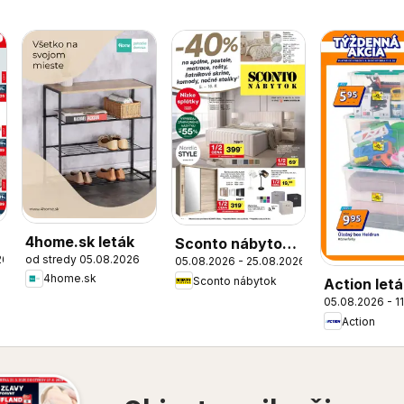
4home.sk leták
Sconto nábytok
26
od stredy 05.08.2026
05.08.2026 - 25.08.2026
leták
4home.sk
Sconto nábytok
Action letá
05.08.2026 - 1
Action