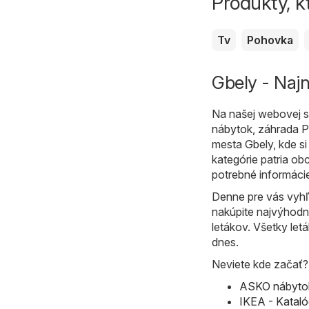
Produkty, k
Tv
Pohovka
Gbely - Najn
Na našej webovej st
nábytok, záhrada
Pr
mesta Gbely, kde s
kategórie patria ob
potrebné informác
Denne pre vás vyhľ
nakúpite najvýhodn
letákov. Všetky let
dnes.
Neviete kde začať? P
ASKO nábytok
IKEA - Kataló