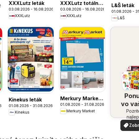
XXXLutz leták
XXXLutz totálný
L&Š leták
26
03.08.2026 - 16.08.2026
03.08.2026 - 16.08.2026
výpredaj v
01.08.2026 - 3
XXXLutz
XXXLutz
Košiciach
L&Š
Pon
Merkury Market
Kinekus leták
vo v
01.08.2026 - 31.08.2026
leták
6
01.08.2026 - 31.08.2026
Pozrit
oko
Merkury Market
Kinekus
najlep
ponuk
Zobr
vašom 
viac