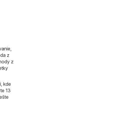
anie,
ada z
chody z
etky
, kde
te 13
 ešte