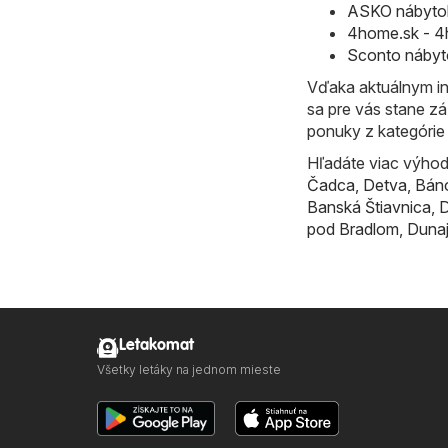
ASKO nábytok
4home.sk - 4h
Sconto nábyto
Vďaka aktuálnym in
sa pre vás stane zá
ponuky z kategórie
Hľadáte viac výhodn
Čadca
,
Detva
,
Bán
Banská Štiavnica
,
D
pod Bradlom
,
Dunaj
Letakomat
Všetky letáky na jednom mieste