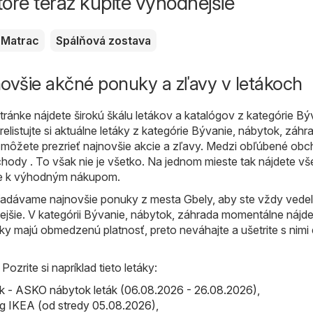
toré teraz kúpite výhodnejšie
Matrac
Spálňová zostava
ovšie akčné ponuky a zľavy v letákoch
ránke nájdete širokú škálu letákov a katalógov z kategórie
Býv
elistujte si aktuálne letáky z kategórie Bývanie, nábytok, záhr
i môžete prezrieť najnovšie akcie a zľavy. Medzi obľúbené ob
chody . To však nie je všetko. Na jednom mieste tak nájdete vš
ie k výhodným nákupom.
adávame najnovšie ponuky z mesta Gbely, aby ste vždy vedeli
ejšie. V kategórii Bývanie, nábytok, záhrada momentálne nájde
áky majú obmedzenú platnosť, preto neváhajte a ušetrite s nimi
ozrite si napríklad tieto letáky:
 - ASKO nábytok leták (06.08.2026 - 26.08.2026)
,
g IKEA (od stredy 05.08.2026)
,