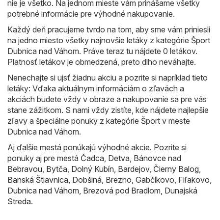
nie je všetko. Na jednom mieste vám prinášame všetky
potrebné informácie pre výhodné nakupovanie.
Každý deň pracujeme tvrdo na tom, aby sme vám priniesli
na jedno miesto všetky najnovšie letáky z kategórie Šport
Dubnica nad Váhom. Práve teraz tu nájdete 0 letákov.
Platnosť letákov je obmedzená, preto dlho neváhajte.
Nenechajte si ujsť žiadnu akciu a pozrite si napríklad tieto
letáky: Vďaka aktuálnym informáciám o zľavách a
akciách budete vždy v obraze a nakupovanie sa pre vás
stane zážitkom. S nami vždy zistíte, kde nájdete najlepšie
zľavy a špeciálne ponuky z kategórie Šport v meste
Dubnica nad Váhom.
Aj ďalšie mestá ponúkajú výhodné akcie. Pozrite si
ponuky aj pre mestá
Čadca
,
Detva
,
Bánovce nad
Bebravou
,
Bytča
,
Dolný Kubín
,
Bardejov
,
Čierny Balog
,
Banská Štiavnica
,
Dobšiná
,
Brezno
,
Gabčíkovo
,
Fiľakovo
,
Dubnica nad Váhom
,
Brezová pod Bradlom
,
Dunajská
Streda
.