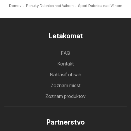
Domov
Ponuky Dubnica nad Váhom
Šport Dubnica nad Váhom
Letakomat
FAQ
Kontakt
Nahlásiť obsah
Zoznam miest
Zoznam produktov
Partnerstvo