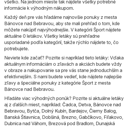
všetko. Na jednom mieste tak nájdete všetky potrebné
informácie k výhodným nákupom.
Každý deň pre vás hľadáme najnovšie ponuky z mesta
Bánovce nad Bebravou, aby ste mali prehľad o tom, kde
môžete nakúpiť najvýhodnejšie. V kategórii Šport nájdete
aktuálne 0 letákov. Všetky letáky sú prehľadne
usporiadané podľa kategórií, takže rýchlo nájdete to, čo
potrebujete.
Neviete kde začať? Pozrite si napríklad tieto letáky: Vďaka
aktuálnym informáciám o zľavách a akciách budete vždy
v obraze a nakupovanie sa pre vás stane jednoduchším a
efektívnejším. S nami budete vedieť, kde nájdete najlepšie
zľavy a špeciálne ponuky z kategórie Šport z mesta
Bánovce nad Bebravou.
Hľadáte viac výhodných ponúk? Pozrite si aktuálne letáky
aj z ďalších miest, napríklad:
Čadca
,
Detva
,
Bánovce nad
Bebravou
,
Bytča
,
Dolný Kubín
,
Bardejov
,
Čierny Balog
,
Banská Štiavnica
,
Dobšiná
,
Brezno
,
Gabčíkovo
,
Fiľakovo
,
Dubnica nad Váhom
,
Brezová pod Bradlom
,
Dunajská