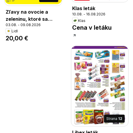
Klas leták
Zľavy na ovocie a
10.08. - 16.08.2026
zeleninu, ktoré sa
Klas
03.08. - 09.08.2026
oplatia., Desiatky
Cena v letáku
Lidl
druhov ovocia a
20,00 €
zeleniny až -20%
Strana
12
Libex leták