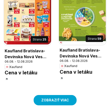
Strana
59
Strana
25
Kaufland Bratislava-
Kaufland Bratislava-
Devínska Nová Ves
Devínska Nová Ves
06.08. - 12.08.2026
leták
06.08. - 12.08.2026
leták
Kaufland
Kaufland
Cena v letáku
Cena v letáku
ZOBRAZIŤ VIAC