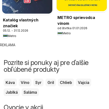
METRO sprievodca
Katalóg vlastných
vínom
značiek
od štvrtka 01.01.2026
05.12. - 31.12.2026
Metro
Metro
REKLAMA
Pozrite si ponuky aj pre ďalšie
obľúbené produkty
Káva
Víno
Syr
Gril
Chlieb
Vajcia
Jablká
Saláma
Ovocie v akcii