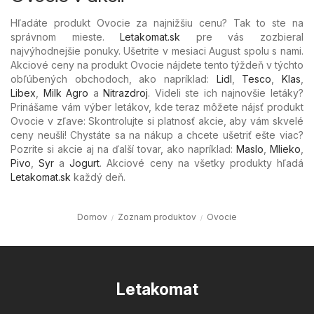
Hľadáte produkt Ovocie za najnižšiu cenu? Tak to ste na
správnom mieste.
Letakomat.sk
pre vás zozbieral
najvýhodnejšie ponuky. Ušetrite v mesiaci August spolu s nami.
Akciové ceny na produkt Ovocie nájdete tento týždeň v týchto
obľúbených
obchodoch, ako napríklad:
Lidl
,
Tesco
,
Klas
,
Libex
,
Milk Agro
a
Nitrazdroj
. Videli ste ich najnovšie letáky?
Prinášame vám výber letákov, kde teraz môžete nájsť produkt
Ovocie v zľave: Skontrolujte si platnosť akcie, aby vám skvelé
ceny neušli! Chystáte sa na nákup a chcete ušetriť ešte viac?
Pozrite si akcie aj na ďalší tovar, ako napríklad:
Maslo
,
Mlieko
,
Pivo
,
Syr
a
Jogurt
. Akciové ceny na všetky produkty hľadá
Letakomat.sk
každý deň.
Domov
Zoznam produktov
Ovocie
Letakomat