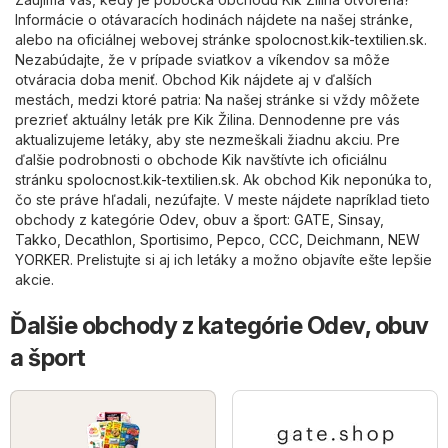
Informácie o otávaracích hodinách nájdete na našej stránke,
alebo na oficiálnej webovej stránke
spolocnost.kik-textilien.sk
.
Nezabúdajte, že v prípade sviatkov a víkendov sa môže
otváracia doba meniť. Obchod Kik nájdete aj v ďalších
mestách, medzi ktoré patria: Na našej stránke si vždy môžete
prezrieť aktuálny leták pre Kik Žilina. Dennodenne pre vás
aktualizujeme letáky, aby ste nezmeškali žiadnu akciu. Pre
ďalšie podrobnosti o obchode Kik navštívte ich oficiálnu
stránku
spolocnost.kik-textilien.sk
. Ak obchod Kik neponúka to,
čo ste práve hľadali, nezúfajte. V meste nájdete napríklad tieto
obchody z kategórie
Odev, obuv a šport
:
GATE
,
Sinsay
,
Takko
,
Decathlon
,
Sportisimo
,
Pepco
,
CCC
,
Deichmann
,
NEW
YORKER
. Prelistujte si aj ich letáky a možno objavíte ešte lepšie
akcie.
Ďalšie obchody z kategórie Odev, obuv
a šport