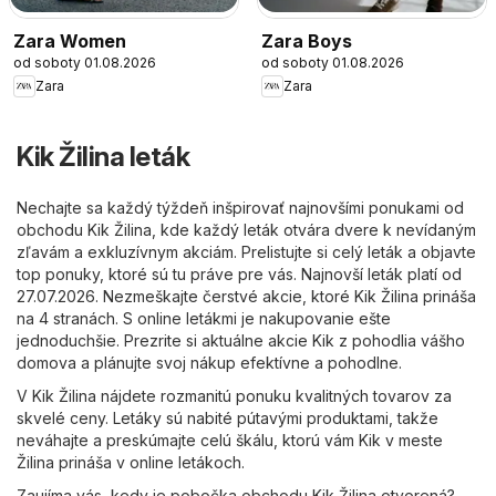
Zara Women
Zara Boys
od soboty 01.08.2026
od soboty 01.08.2026
Zara
Zara
Kik Žilina leták
Nechajte sa každý týždeň inšpirovať najnovšími ponukami od
obchodu Kik Žilina, kde každý leták otvára dvere k nevídaným
zľavám a exkluzívnym akciám. Prelistujte si celý leták a objavte
top ponuky, ktoré sú tu práve pre vás. Najnovší leták platí od
27.07.2026. Nezmeškajte čerstvé akcie, ktoré Kik Žilina prináša
na 4 stranách. S online letákmi je nakupovanie ešte
jednoduchšie. Prezrite si aktuálne akcie Kik z pohodlia vášho
domova a plánujte svoj nákup efektívne a pohodlne.
V Kik Žilina nájdete rozmanitú ponuku kvalitných tovarov za
skvelé ceny. Letáky sú nabité pútavými produktami, takže
neváhajte a preskúmajte celú škálu, ktorú vám Kik v meste
Žilina prináša v online letákoch.
Zaujíma vás, kedy je pobočka obchodu Kik Žilina otvorená?