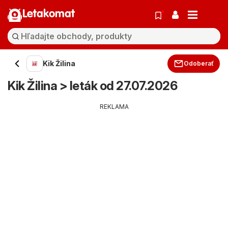
Letakomat
Kik Žilina
Odoberať
Kik Žilina > leták od 27.07.2026
REKLAMA