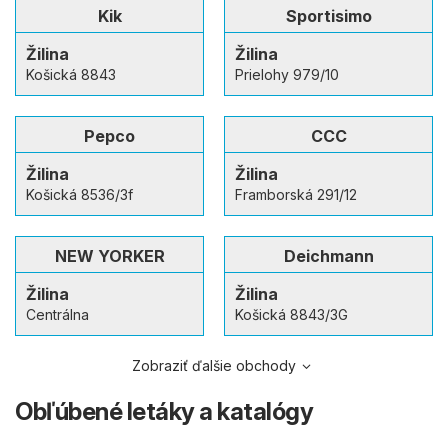
Kik
Sportisimo
Žilina
Žilina
Košická 8843
Prielohy 979/10
Pepco
CCC
Žilina
Žilina
Košická 8536/3f
Framborská 291/12
NEW YORKER
Deichmann
Žilina
Žilina
Centrálna
Košická 8843/3G
Zobraziť ďalšie obchody
Obľúbené letáky a katalógy