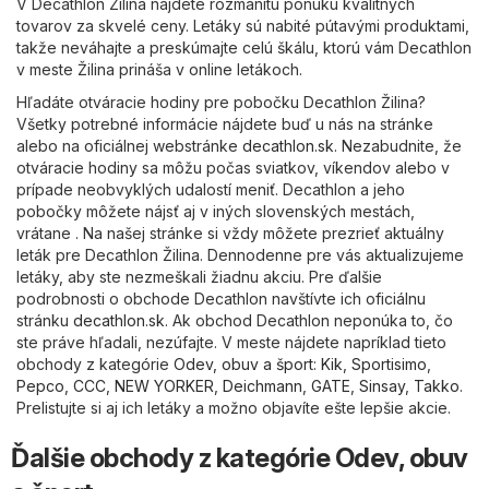
V Decathlon Žilina nájdete rozmanitú ponuku kvalitných
tovarov za skvelé ceny. Letáky sú nabité pútavými produktami,
takže neváhajte a preskúmajte celú škálu, ktorú vám Decathlon
v meste Žilina prináša v online letákoch.
Hľadáte otváracie hodiny pre pobočku Decathlon Žilina?
Všetky potrebné informácie nájdete buď u nás na stránke
alebo na oficiálnej webstránke
decathlon.sk
. Nezabudnite, že
otváracie hodiny sa môžu počas sviatkov, víkendov alebo v
prípade neobvyklých udalostí meniť. Decathlon a jeho
pobočky môžete nájsť aj v iných slovenských mestách,
vrátane . Na našej stránke si vždy môžete prezrieť aktuálny
leták pre Decathlon Žilina. Dennodenne pre vás aktualizujeme
letáky, aby ste nezmeškali žiadnu akciu. Pre ďalšie
podrobnosti o obchode Decathlon navštívte ich oficiálnu
stránku
decathlon.sk
. Ak obchod Decathlon neponúka to, čo
ste práve hľadali, nezúfajte. V meste nájdete napríklad tieto
obchody z kategórie
Odev, obuv a šport
:
Kik
,
Sportisimo
,
Pepco
,
CCC
,
NEW YORKER
,
Deichmann
,
GATE
,
Sinsay
,
Takko
.
Prelistujte si aj ich letáky a možno objavíte ešte lepšie akcie.
Ďalšie obchody z kategórie Odev, obuv