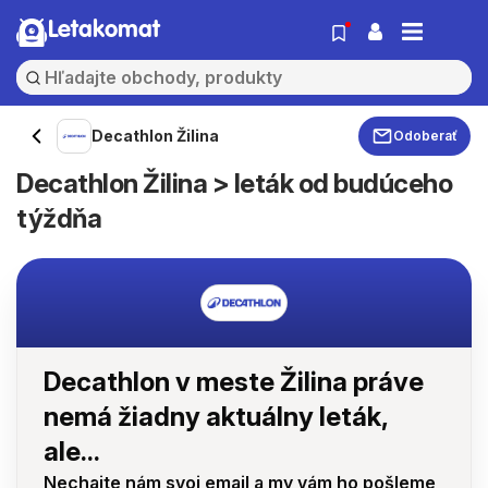
Letakomat
Decathlon Žilina
Odoberať
Decathlon Žilina > leták od budúceho
týždňa
Decathlon v meste Žilina práve
nemá žiadny aktuálny leták,
ale...
Nechajte nám svoj email a my vám ho pošleme