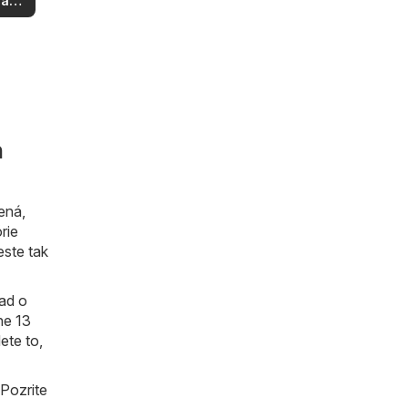
aziť
okolí
h
ená,
rie
este tak
ad o
ne 13
ete to,
 Pozrite