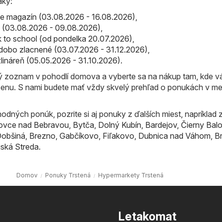
áky:
line magazín (03.08.2026 - 16.08.2026)
,
ták (03.08.2026 - 09.08.2026)
,
ack to school (od pondelka 20.07.2026)
,
lhodobo zlacnené (03.07.2026 - 31.12.2026)
,
rzlináreň (05.05.2026 - 31.10.2026)
.
ný zoznam v pohodlí domova a vyberte sa na nákup tam, kde 
cenu. S nami budete mať vždy skvelý prehľad o ponukách v m
odných ponúk, pozrite si aj ponuky z ďalších miest, napríklad 
ovce nad Bebravou
,
Bytča
,
Dolný Kubín
,
Bardejov
,
Čierny Bal
obšiná
,
Brezno
,
Gabčíkovo
,
Fiľakovo
,
Dubnica nad Váhom
,
B
ská Streda
.
Domov
Ponuky Trstená
Hypermarkety Trstená
Letakomat