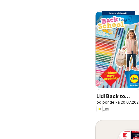
Lidl Back to
od pondelka 20.07.20
school
Lidl