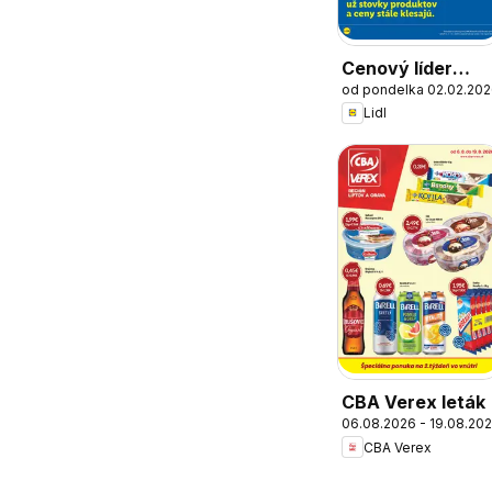
Cenový líder
od pondelka 02.02.20
zlacňuje
Lidl
CBA Verex leták
06.08.2026 - 19.08.20
CBA Verex