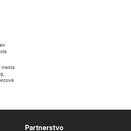
vám
este
z mesta
og
,
rezová
Partnerstvo