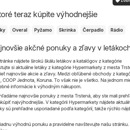
Zobr
vašom 
viac
toré teraz kúpite výhodnejšie
sky
Overal
Pyžamo
Skrinka
Čerpadlo
Rádio
jnovšie akčné ponuky a zľavy v letákoc
ránke nájdete širokú škálu letákov a katalógov z kategórie
stujte si aktuálne letáky z kategórie Hypermarkety z mesta Trst
rieť najnovšie akcie a zľavy. Medzi obľúbené obchody z kategó
a
,
COOP Jednota
,
Koruna
. To však nie je všetko. Na jednom mi
rebné informácie k výhodným nákupom.
hľadáme najnovšie ponuky z mesta Trstená, aby ste mali prehľ
úpiť najvýhodnejšie. V kategórii Hypermarkety nájdete aktuál
áky sú prehľadne usporiadané podľa kategórií, takže rýchlo nájd
žiadnu výhodnú ponuku a pravidelne navštevujte našu stránku.