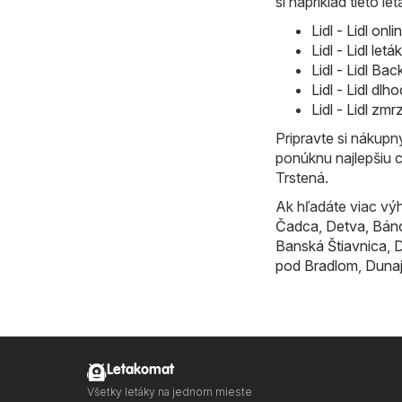
si napríklad tieto let
Lidl - Lidl on
Lidl - Lidl le
Lidl - Lidl B
Lidl - Lidl d
Lidl - Lidl zm
Pripravte si nákup
ponúknu najlepšiu 
Trstená.
Ak hľadáte viac výh
Čadca
,
Detva
,
Bán
Banská Štiavnica
,
D
pod Bradlom
,
Dunaj
Letakomat
Všetky letáky na jednom mieste