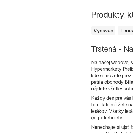
Produkty, k
Vysávač
Teni
Trstená - Na
Na našej webovej st
Hypermarkety
Preli
kde si môžete prez
patria obchody
Bill
nájdete všetky pot
Každý deň pre vás 
tom, kde môžete nak
letákov. Všetky let
čo potrebujete.
Nenechajte si ujsť 