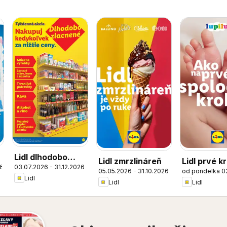
Lidl dlhodobo
Lidl zmrzlináreň
Lidl prvé k
26
03.07.2026 - 31.12.2026
zlacnené
05.05.2026 - 31.10.2026
od pondelka 0
spolu
Lidl
Lidl
Lidl