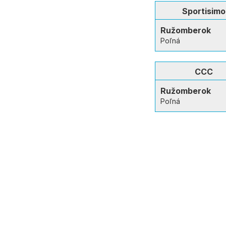
Sportisimo
Ružomberok
Poľná
CCC
Ružomberok
Poľná