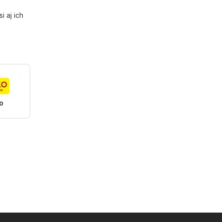
si aj ich
o