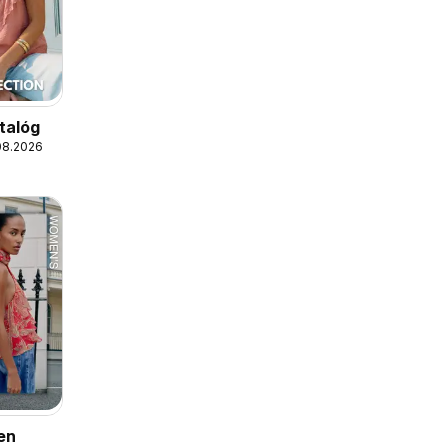
talóg
08.2026
en