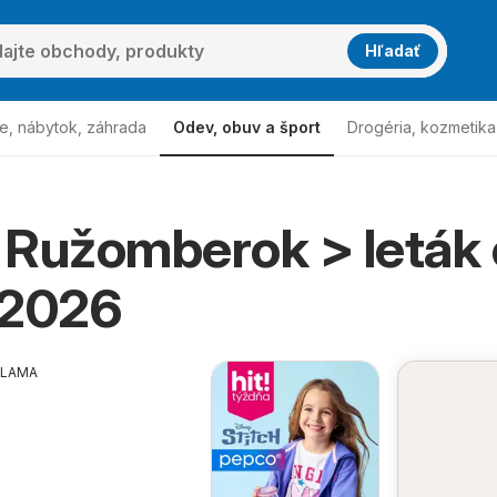
Hľadať
e, nábytok, záhrada
Odev, obuv a šport
Drogéria, kozmetika
 Ružomberok > leták
.2026
KLAMA