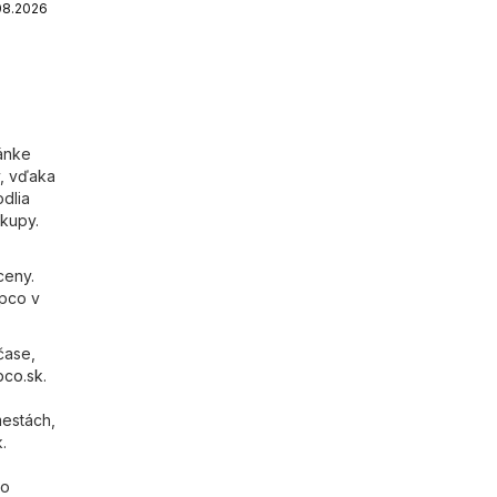
08.2026
ánke
, vďaka
dlia
kupy.
ceny.
epco v
čase,
pco.sk
.
mestách,
.
co