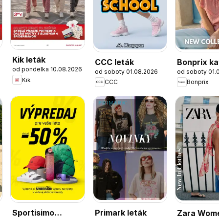
Kik leták
CCC leták
Bonprix ka
od pondelka 10.08.2026
od soboty 01.08.2026
od soboty 01.
Kik
CCC
Bonprix
Sportisimo
Primark leták
Zara Wom