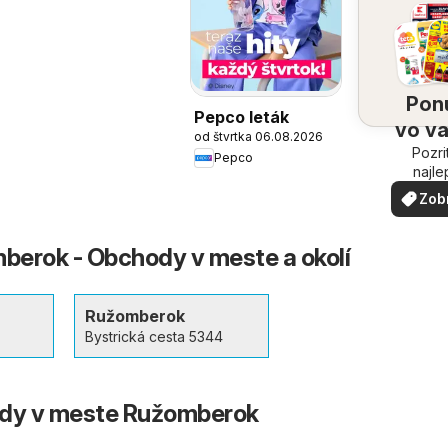
Pon
Pepco leták
vo v
od štvrtka 06.08.2026
Pozri
oko
Pepco
najle
ponuk
Zob
vašom 
via
erok - Obchody v meste a okolí
Ružomberok
Bystrická cesta 5344
ody v meste Ružomberok