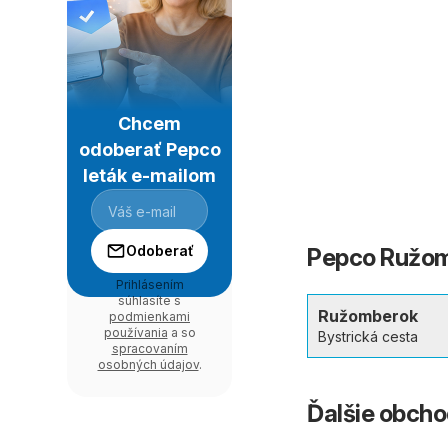
Chcem
odoberať Pepco
leták e-mailom
Odoberať
Pepco Ružomb
Prihlásením
súhlasíte s
Ružomberok
podmienkami
používania
a so
Bystrická cesta
spracovaním
osobných údajov
.
Ďalšie obch