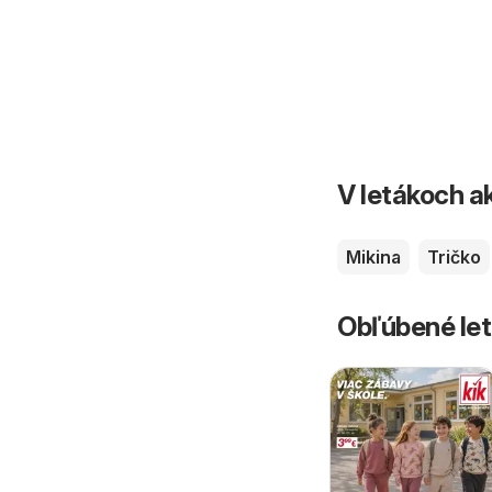
V letákoch ak
Mikina
Tričko
Obľúbené let