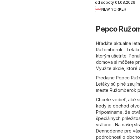
od soboty 01.08.2026
výpredaj
NEW YORKER
Pepco Ružom
Hľadáte aktuálne le
Ružomberok - Letako
ktorým ušetríte. Pon
domova si môžete pre
Využite akcie, ktoré
Predajne Pepco Ružom
Letáky sú plné zaují
meste Ružomberok p
Chcete vedieť, aké 
kedy je obchod otvor
Pripomíname, že otvá
špeciálnych príležit
vrátane . Na našej s
Dennodenne pre vás a
podrobnosti o obchod