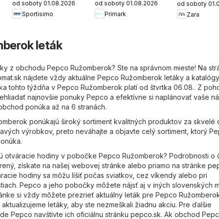
od soboty 01.08.2026
od soboty 01.08.2026
od soboty 01.
výpredaj
Sportisimo
Primark
Zara
berok leták
táky z obchodu Pepco Ružomberok? Ste na správnom mieste! Na str
mat.sk
nájdete vždy aktuálne Pepco Ružomberok letáky a katalógy
uka tohto týždňa v Pepco Ružomberok platí od štvrtka 06.08.. Z poho
hliadať najnovšie ponuky Pepco a efektívne si naplánovať vaše ná
 obchod ponúka až na 6 stranách.
berok ponúkajú široký sortiment kvalitných produktov za skvelé 
mavých výrobkov, preto neváhajte a objavte celý sortiment, ktorý P
onúka.
sú otváracie hodiny v pobočke Pepco Ružomberok? Podrobnosti o 
ený, získate na našej webovej stránke alebo priamo na stránke
pe
racie hodiny sa môžu líšiť počas sviatkov, cez víkendy alebo pri
ostiach. Pepco a jeho pobočky môžete nájsť aj v iných slovenských 
tránke si vždy môžete prezrieť aktuálny leták pre Pepco Ružomberok
ktualizujeme letáky, aby ste nezmeškali žiadnu akciu. Pre ďalšie
e Pepco navštívte ich oficiálnu stránku
pepco.sk
. Ak obchod Pep