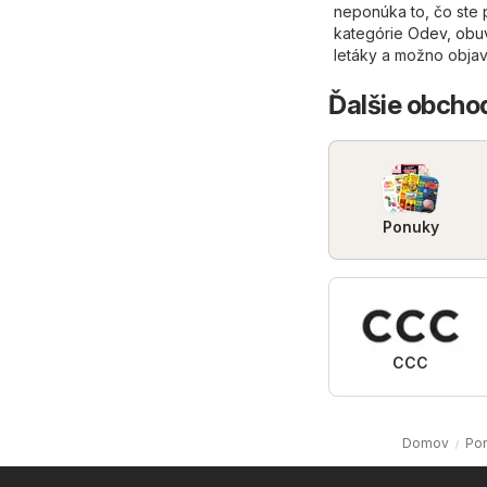
neponúka to, čo ste p
kategórie
Odev, obuv
letáky a možno objaví
Ďalšie obchod
Ponuky
CCC
Domov
Po