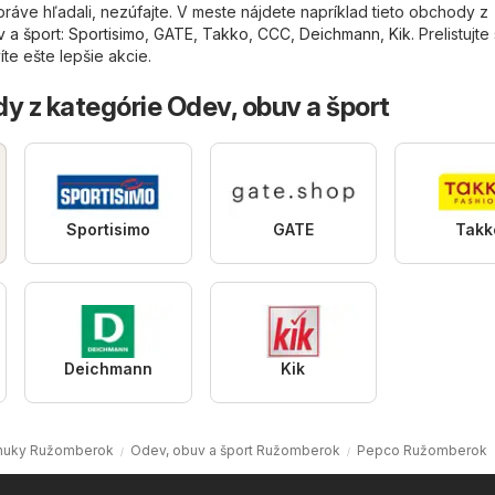
ráve hľadali, nezúfajte. V meste nájdete napríklad tieto obchody z
 a šport
:
Sportisimo
,
GATE
,
Takko
,
CCC
,
Deichmann
,
Kik
. Prelistujte 
te ešte lepšie akcie.
y z kategórie Odev, obuv a šport
Sportisimo
GATE
Takk
Deichmann
Kik
nuky Ružomberok
Odev, obuv a šport Ružomberok
Pepco Ružomberok