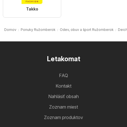
Takko
Domov
Ponuky Ružomberok
Odev, obuv a šport Ružomberok
Deic
Letakomat
FAQ
Kontakt
Nahlásiť obsah
Zoznam miest
Zoznam produktov