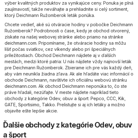
výber kvalitných produktov za vynikajúce ceny. Ponuka je plná
zaujímavostí, takže neváhajte a prehliadnite si celý sortiment,
ktorý Deichmann Ružomberok leták ponúka.
Chcete vedieť, aké sú otváracie hodiny v pobočke Deichmann
Ružomberok? Podrobnosti o čase, kedy je obchod otvorený,
získate na našej webovej stránke alebo priamo na stránke
deichmann.com
. Pripomíname, že otváracie hodiny sa môžu
líšiť počas sviatkov, cez víkendy alebo pri špeciálnych
príležitostiach. Obchod Deichmann nájdete aj v ďalších
mestách, medzi ktoré patria: U nás nájdete vždy najnovší leták
pre Deichmann Ružomberok. Zbierame ich pre vás každý deň,
aby vám neunikla žiadna zľava. Ak ale hľadáte viac informácií o
obchode Deichmann, navštívte ich oficiálnu webovú stránku
deichmann.com
. Ak obchod Deichmann neponúka to, čo ste
práve hľadali, nezúfajte. V meste nájdete napríklad tieto
obchody z kategórie
Odev, obuv a šport
:
Pepco
,
CCC
,
Kik
,
GATE
,
Sportisimo
,
Takko
. Prelistujte si aj ich letáky a možno
objavíte ešte lepšie akcie.
Ďalšie obchody z kategórie Odev, obuv
a šport