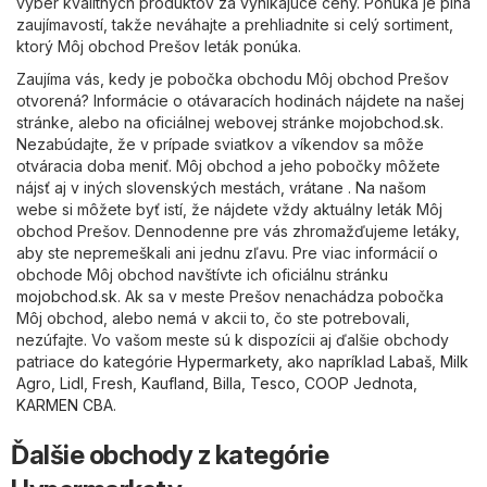
výber kvalitných produktov za vynikajúce ceny. Ponuka je plná
zaujímavostí, takže neváhajte a prehliadnite si celý sortiment,
ktorý Môj obchod Prešov leták ponúka.
Zaujíma vás, kedy je pobočka obchodu Môj obchod Prešov
otvorená? Informácie o otávaracích hodinách nájdete na našej
stránke, alebo na oficiálnej webovej stránke
mojobchod.sk
.
Nezabúdajte, že v prípade sviatkov a víkendov sa môže
otváracia doba meniť. Môj obchod a jeho pobočky môžete
nájsť aj v iných slovenských mestách, vrátane . Na našom
webe si môžete byť istí, že nájdete vždy aktuálny leták Môj
obchod Prešov. Dennodenne pre vás zhromažďujeme letáky,
aby ste nepremeškali ani jednu zľavu. Pre viac informácií o
obchode Môj obchod navštívte ich oficiálnu stránku
mojobchod.sk
. Ak sa v meste Prešov nenachádza pobočka
Môj obchod, alebo nemá v akcii to, čo ste potrebovali,
nezúfajte. Vo vašom meste sú k dispozícii aj ďalšie obchody
patriace do kategórie
Hypermarkety
, ako napríklad
Labaš
,
Milk
Agro
,
Lidl
,
Fresh
,
Kaufland
,
Billa
,
Tesco
,
COOP Jednota
,
KARMEN CBA
.
Ďalšie obchody z kategórie