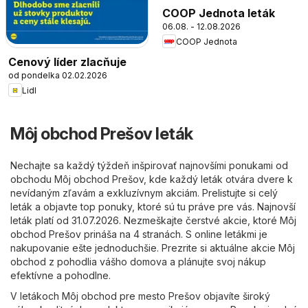
COOP Jednota leták
06.08. - 12.08.2026
COOP Jednota
Cenový líder zlacňuje
od pondelka 02.02.2026
Lidl
Môj obchod Prešov leták
Nechajte sa každý týždeň inšpirovať najnovšími ponukami od
obchodu Môj obchod Prešov, kde každý leták otvára dvere k
nevídaným zľavám a exkluzívnym akciám. Prelistujte si celý
leták a objavte top ponuky, ktoré sú tu práve pre vás. Najnovší
leták platí od 31.07.2026. Nezmeškajte čerstvé akcie, ktoré Môj
obchod Prešov prináša na 4 stranách. S online letákmi je
nakupovanie ešte jednoduchšie. Prezrite si aktuálne akcie Môj
obchod z pohodlia vášho domova a plánujte svoj nákup
efektívne a pohodlne.
V letákoch Môj obchod pre mesto Prešov objavíte široký