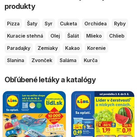
produkty
Pizza
Šaty
Syr
Cuketa
Orchidea
Ryby
Kuracie stehná
Olej
Šalát
Mlieko
Chlieb
Paradajky
Zemiaky
Kakao
Korenie
Slanina
Zvonček
Saláma
Kurča
Obľúbené letáky a katalógy