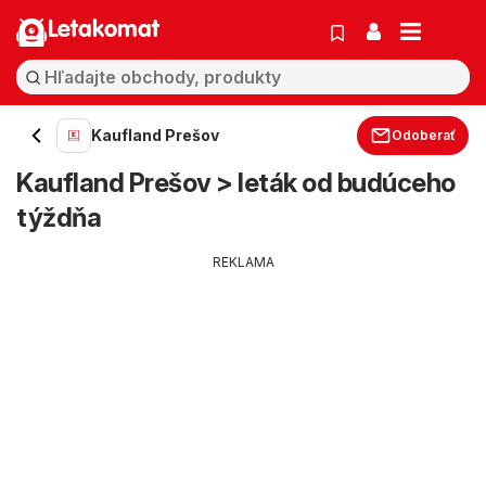
Letakomat
Kaufland Prešov
Odoberať
Kaufland Prešov > leták od budúceho
týždňa
REKLAMA