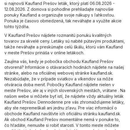
si najnovší Kaufland Prešov leták, ktorý platí 06.08.2026 -
12.08.2026. Z domova si pohodlne prehliadajte najnovšie
ponuky Kaufland a organizujte svoje nákupy s ľahkosťou.
Ponuka je časovo obmedzená, tak neváhajte a využite akcie
tohto týždňa.
V Kaufland Prešov nájdete rozmanitú ponuku kvalitných
tovarov za skvelé ceny. Letáky sú nabité pútavými produktami,
takže neváhajte a preskúmajte celú škálu, ktorú vám Kaufland
v meste Prešov prináša v online letákoch.
Zaujíma vás, kedy je pobočka obchodu Kaufland Prešov
otvorená? Informácie o otávaracích hodinách nájdete na našej
stránke, alebo na oficiálnej webovej stránke
kaufland.sk
.
Nezabúdajte, že v prípade sviatkov a víkendov sa môže
otváracia doba meniť. Pobočky Kaufland nájdete nielen v
meste Prešov, ale aj v iných slovenských mestách, vrátane . Na
našom webe si môžete byť istí, že nájdete vždy aktuálny leták
Kaufland Prešov. Dennodenne pre vás zhromažďujeme letáky,
aby ste nepremeškali ani jednu zľavu. Pre viac informácií o
obchode Kaufland navštívte ich oficiálnu stránku
kaufland.sk
.
Ak obchod Kaufland Prešov momentálne nemá v ponuke to,
čo hľadáte, nemusíte si robiť starosti. V tomto meste môžete