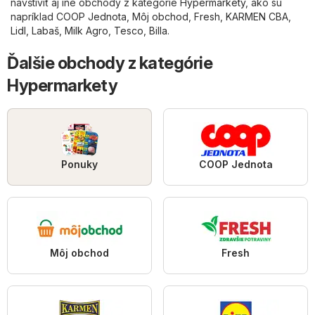
navštíviť aj iné obchody z kategórie
Hypermarkety
, ako sú
napríklad
COOP Jednota
,
Môj obchod
,
Fresh
,
KARMEN CBA
,
Lidl
,
Labaš
,
Milk Agro
,
Tesco
,
Billa
.
Ďalšie obchody z kategórie
Hypermarkety
Ponuky
COOP Jednota
Môj obchod
Fresh