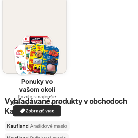
Ponuky vo
vašom okolí
Pozrite si najlepšie
Vyhľadávané produkty v obchodoch
ponuky vo vašom okolí
Kaufland
Zobraziť viac
Kaufland
Arašidové maslo